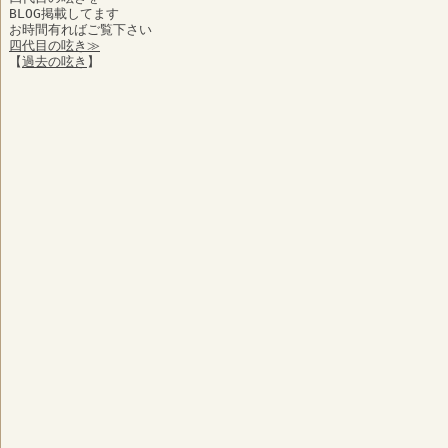
BLOG掲載してます
お時間有ればご覧下さい
四代目の呟き≫
【
過去の呟き
】