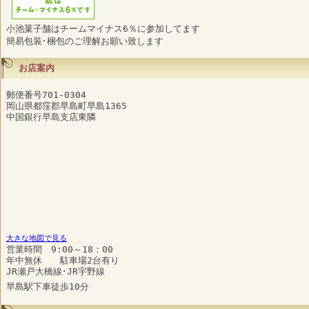
小池菓子舗はチームマイナス6％に参加してます
簡易包装･梱包のご理解お願い致します
お店案内
郵便番号701-0304
岡山県都窪郡早島町早島1365
中国銀行早島支店東隣
大きな地図で見る
営業時間 9:00～18：00
年中無休 駐車場2台有り
JR瀬戸大橋線･JR宇野線
早島駅下車徒歩10分