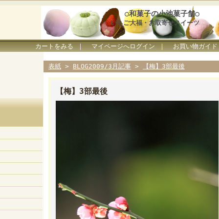
○和菓子の小池菓子舗○
いちご大福・お取寄せスイーツ
カートをみる
｜
マイページへログイン
｜
お買い物ガイド
表紙
>
BLOG2009/3月記事
>
【梅】3部最後
【梅】3部最後