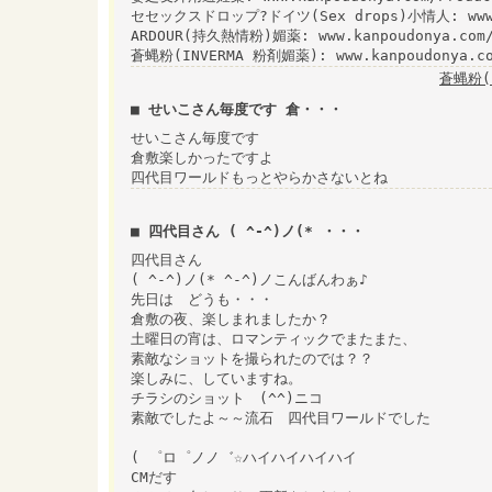
セセックスドロップ?ドイツ(Sex drops)小情人: www.ka
ARDOUR(持久熱情粉)媚薬: www.kanpoudonya.com/
蒼蝿粉(INVERMA 粉剤媚薬): www.kanpoudonya.com
蒼蝿粉(
■ せいこさん毎度です 倉・・・
せいこさん毎度です
倉敷楽しかったですよ
四代目ワールドもっとやらかさないとね
■ 四代目さん ( ^-^)ノ(* ・・・
四代目さん
( ^-^)ノ(* ^-^)ノこんばんわぁ♪
先日は どうも・・・
倉敷の夜、楽しまれましたか？
土曜日の宵は、ロマンティックでまたまた、
素敵なショットを撮られたのでは？？
楽しみに、していますね。
チラシのショット (^^)ニコ
素敵でしたよ～～流石 四代目ワールドでした
( ゜ロ゜ノノ゛☆ハイハイハイハイ
CMだす