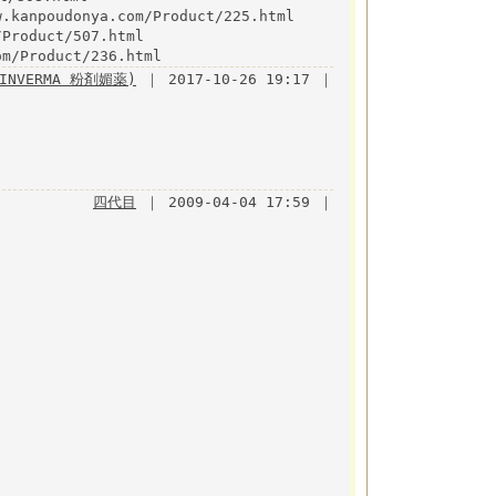
npoudonya.com/Product/225.html
Product/507.html
/Product/236.html
INVERMA 粉剤媚薬)
｜ 2017-10-26 19:17 ｜
四代目
｜ 2009-04-04 17:59 ｜