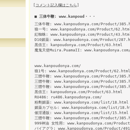
[
コメント記入欄はこちら
]
■ 三体牛鞭: www.kanpoud・・・
三体牛鞭: www.kanpoudonya.com/Product/385.
狼一号: www.kanpoudonya.com/Product/62.htm
紅蜘蛛: www.kanpoudonya.com/Product/43.htm
D10媚薬: www.kanpoudonya.com/Product/287.
黒倍王: kanpoudonya.com/Product/63.html
魔鬼天使Muira.PuamaII: www.kanpoudonya.com/
www.kanpoudonya.com/
狼1号: www.kanpoudonya.com/Product/62.htm
三體牛鞭: www.kanpoudonya.com/Product/385.
三體牛鞭: www.kanpoudonya.com/Product/385.
三體牛鞭: www.kanpoudonya.com/Product/385.
黒倍王: kanpoudonya.com/Product/63.html
RU486: ru486.kanpoudonya.com/
粉劑媚薬: www.kanpoudonya.com/list/18.html
媚薬カプセル: www.kanpoudonya.com/list/18.h
催淫通販: www.kanpoudonya.com/list/15.html
三體牛鞭: www.kanpoudonya.com/Product/385.
999神油 女性用: www.kanpoudonya.com/Product
バイアグラ: www.kanpoudonya.com/Product/491