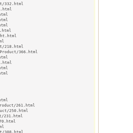
/332.html
.html
html
html
html
.html
ht.html
ml
/218.html
Product/366.html
html
.html
html
html
html
duct/261.html
ct/250.html
/231.html
70.html
ml
/308.html