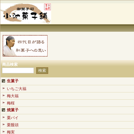
商品検索
生菓子
いちご大福
梅大福
梅桜
焼菓子
栗パイ
栗饅頭
梅実