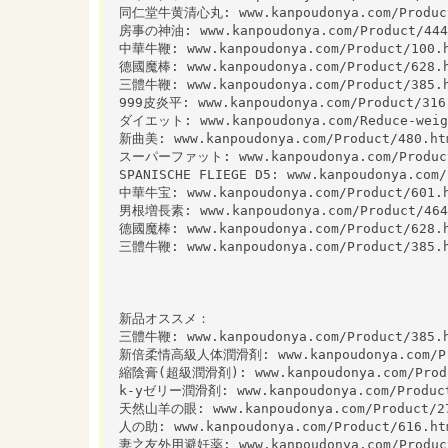
同仁堂牛黄清心丸: www.kanpoudonya.com/Product
房事の神油: www.kanpoudonya.com/Product/444
中華牛鞭: www.kanpoudonya.com/Product/100.
德國魔棒: www.kanpoudonya.com/Product/628.
三體牛鞭: www.kanpoudonya.com/Product/385.
999皮炎平: www.kanpoudonya.com/Product/316
ダイエット: www.kanpoudonya.com/Reduce-weig
新曲美: www.kanpoudonya.com/Product/480.ht
スーパーファット: www.kanpoudonya.com/Product
SPANISCHE FLIEGE D5: www.kanpoudonya.com/
中華牛宝: www.kanpoudonya.com/Product/601.
男根増長素: www.kanpoudonya.com/Product/464
德國魔棒: www.kanpoudonya.com/Product/628.
三體牛鞭: www.kanpoudonya.com/Product/385.
新品オススメ：
三體牛鞭: www.kanpoudonya.com/Product/385.
新倍柔情高級人体潤滑剤: www.kanpoudonya.com/Pro
縮陰膏(超級潤滑剤): www.kanpoudonya.com/Produ
k-yゼリー潤滑剤: www.kanpoudonya.com/Product
天然山羊の眼: www.kanpoudonya.com/Product/2
人の助: www.kanpoudonya.com/Product/616.ht
妻之友外用避妊薬: www.kanpoudonya.com/Product