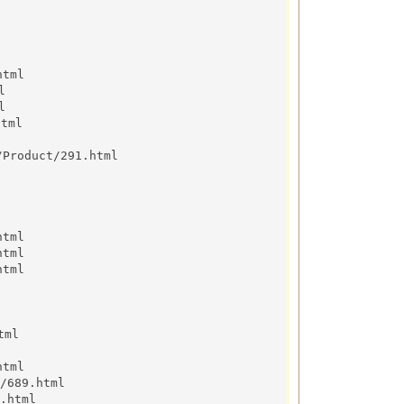
html
l
l
html
Product/291.html
l
html
html
html
tml
html
/689.html
.html