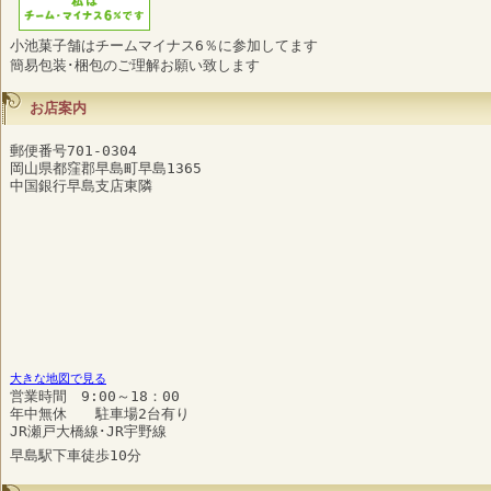
小池菓子舗はチームマイナス6％に参加してます
簡易包装･梱包のご理解お願い致します
お店案内
郵便番号701-0304
岡山県都窪郡早島町早島1365
中国銀行早島支店東隣
大きな地図で見る
営業時間 9:00～18：00
年中無休 駐車場2台有り
JR瀬戸大橋線･JR宇野線
早島駅下車徒歩10分