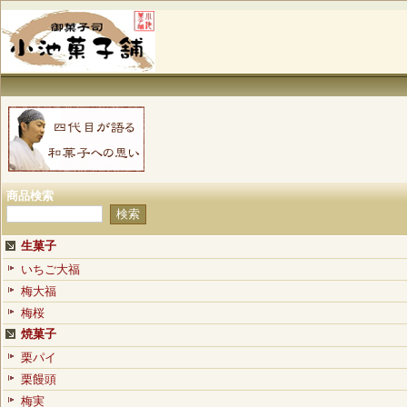
商品検索
生菓子
いちご大福
梅大福
梅桜
焼菓子
栗パイ
栗饅頭
梅実