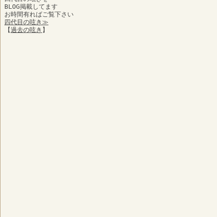
BLOG掲載してます
お時間有ればご覧下さい
四代目の呟き≫
【
過去の呟き
】