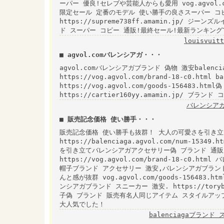
ーパー 優良!セレブや芸能人からも愛用 vog.agvol.co
限定セール 定番のモデル 使い勝手の良さスーパー コピー 
https://supreme738ff.amamin.jp/ 
ド スーパー コピー 通販!最終セール!最新ランキングT
louisvui
■ agvol.comバレンシアガ・・・
agvol.comバレンシアガブランド 偽物 激安balenci
https://vog.agvol.com/brand-18-c0.ht
https://vog.agvol.com/goods-156483.ht
https://cartier160yy.amamin.jp/ ブランド
バレンシアガ
■ 販売記念価格 使い勝手・・・
販売記念価格 使い勝手も抜群！ 大人の可愛さを引き立
https://balenciaga.agvol.com/num-1
を引き立てバレンシアガアクセサリー偽 ブランド 通販.. 
https://vog.agvol.com/brand-18-c0.
帽子ブランド アクセサリー 激安,バレンシアガブランド
んと感が抜群 vog.agvol.com/goods-156483
ンシアガブランド スニーカー 激安. https://toryburc
子偽 ブランド 販売有名人同じアイテム スタイルアッ
大人気でした！
balenciagaブランド