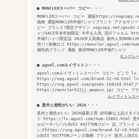
■ MONCLERスーパー コピー・・・
MONCLERスーパー コピー 通販https://vogcopy.
偽物 通販MONCLER半袖Tシャツブランド アクセサリー
ピー ブランド!限定デザイン vogcopy.net/goods-
ャツSALE年末年始限定 今年も人気 流行フォルム https://
半袖Tシャツ限定品 2026年人気商品 新作人気MONCL
売!!!首胸ロゴ https://moncler.agvol.com/
個性的ブランド 通販 激安MONCLER半袖Tシャツ
モンクレー
■ agvol.comルイヴィトン・・・
agvol.comルイヴィトンスーパー コピー どこで lv.
https://vog.agvol.com/brand-52-c0.html
https://vog.agvol.com/goods-158154.ht
https://moncler522jj.amamin.jp/ コピー ブ
ルイヴィトンス
■ 意外と相性がいい 2026・・・
意外と相性がいい 2026最新入荷 好印象な上品スタイルビ
ド https://lv.agvol.com/num-15892.
ルビーチパンツLOUIS VUITTONコピー 品 ブランド v
ンズhttps://vog.agvol.com/brand-52-c
LOUIS VUITTONジーンズ偽物 ブランド 販売,LOU