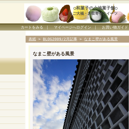
○和菓子の小池菓子舗○
いちご大福・お取寄せスイーツ
カートをみる
｜
マイページへログイン
｜
お買い物ガイド
表紙
>
BLOG2009/2月記事
>
なまこ壁がある風景
なまこ壁がある風景