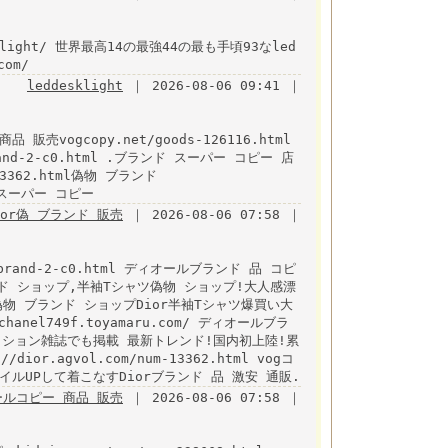
desk_light/ 世界最高14の最強44の最も手頃93なled
com/
leddesklight
｜ 2026-08-06 09:41 ｜
品 販売vogcopy.net/goods-126116.html
brand-2-c0.html .ブランド スーパー コピー 店
13362.html偽物 ブランド
ンド スーパー コピー
ior偽 ブランド 販売
｜ 2026-08-06 07:58 ｜
/brand-2-c0.html ディオールブランド 品 コピ
ランド ショップ,半袖Tシャツ偽物 ショップ!大人感漂
html 偽物 ブランド ショップDior半袖Tシャツ爆買い大
nel749f.toyamaru.com/ ディオールブラ
ッション雑誌でも掲載 最新トレンド!国内初上陸!累
or.agvol.com/num-13362.html vogコ
ルUPして着こなすDiorブランド 品 激安 通販.
ールコピー 商品 販売
｜ 2026-08-06 07:58 ｜