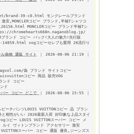
net/brand-39-c0.html モンクレールブランド
 激安,MONCLERコピー ブランド,半袖Tシャツコ
126156.html MONCLERコピー ブランド半袖Tシ
chromehearts668n.naganoblog.jp/
ERブランド コピー バック!大人の魅力!先行販
num-14859.html vogコピーセレブも愛用 26流行り
ル偽物 通販 サイト
｜ 2026-08-06 21:19 ｜
agvol.com/偽 ブランド サイトコピー
 louisvuittonコピー 商品 販売VOG
mlブランド コピー
ランド
ーパー コピー どこで
｜ 2026-08-06 15:55 ｜
ーチパンツLOUIS VUITTONコピー 品 ブラン
html 意外と相性がいい 2026最新入荷 好印象な上品スタイ
ogコピー LOUIS VUITTONスーパー コピー メ
0.html ルイ ヴィトンブランド アクセサリー 激安
IS VUITTONスーパー コピー 通販 優良,ジーンズス