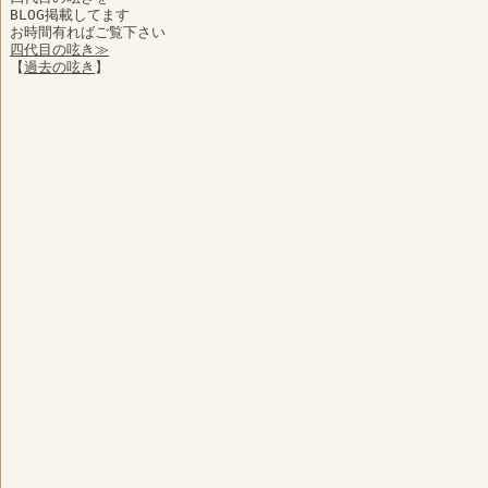
BLOG掲載してます
お時間有ればご覧下さい
四代目の呟き≫
【
過去の呟き
】