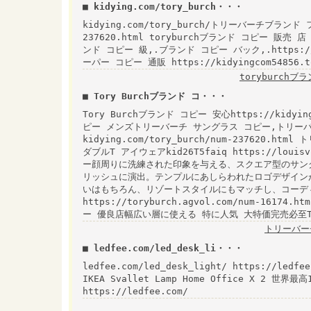
■ kidying.com/tory_burch・・・
kidying.com/tory_burch/トリーバーチブランド フェ
237620.html toryburchブランド コピー 販売 店 ht
ンド コピー 級,.ブランド コピー バック,.https://tor
ーパー コピー 通販 https://kidyingcom54856.
toryburchブ
■ Tory Burchブランド コ・・・
Tory Burchブランド コピー 安心https://kidyi
ピー メンズトリーバーチ サングラス コピー,トリーバ
kidying.com/tory_burch/num-237620
ダブルT アイウェアkid26T5faiq https://louisvu
ー顔周りに洗練された印象を与える、スクエア型のサン
リッシュに演出。テンプルにあしらわれたロゴデザイン
いはもちろん、リゾートスタイルにもマッチし、コーデ
https://toryburch.agvol.com/num-16
ー 優良店幅広い層に使える 特に人気 大特価完売必至Tor
トリーバー
■ ledfee.com/led_desk_li・・・
ledfee.com/led_desk_light/ https://ledfee
IKEA Svallet Lamp Home Office X 2 
https://ledfee.com/