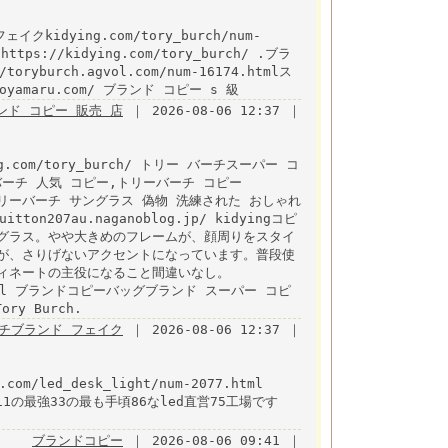
イクkidying.com/tory_burch/num-
tps://kidying.com/tory_burch/ .ブラ
yburch.agvol.com/num-16174.htmlス
toyamaru.com/ ブランド コピー s 級
ランド コピー 販売 店
｜ 2026-08-06 12:37 ｜
ng.com/tory_burch/ トリー バーチスーパー コ
ーチ 人気 コピー,トリーバーチ コピー
.html トリーバーチ サングラス 偽物 洗練された おしゃれ
itton207au.naganoblog.jp/ kidyingコピ
グラス。やや大きめのフレームが、顔周りをスタイ
が、さりげないアクセントになっています。普段使
ィネートの主役になること間違いなし。
174.html ブランドコピーバッグブランド スーパー コピ
y Burch.
チブランド フェイク
｜ 2026-08-06 12:37 ｜
.com/led_desk_light/num-2077.html
世界最高11の最強33の最も手頃86なled直営75工場です
ブランドコピー
｜ 2026-08-06 09:41 ｜