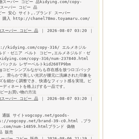
物スーパー コピー 品kidying.com/copy-
偽物スーパー コピー 品
パー コピー 安心 サイト,.ブランド スーパー
 購入 http://chanel78mo.toyamaru.com/
スーパー コピー 品
｜ 2026-08-07 03:20 ｜
kidying.com/copy-316/ エルメネジル
ルド・ゼニア ベルト コピー,エルメネジルド・ゼ
g.com/copy-316/num-237840.html
ックル レザーベルトkid260TP9bm
/ kidyingコピーシンプルながらも存在感を放つロゴバック
し、滑らかで美しい光沢が腰元に洗練された印象を
ズを細かく調整でき、快適なフィット感を実現。ビ
ーディネートを格上げする一品です。
ランドコピーお買い物の方法
スーパー コピー 品
｜ 2026-08-07 03:20 ｜
 通販 サイトvogcopy.net/goods-
//vogcopy.net/brand-39-c0.html .ブラ
.com/num-14859.htmlブランド 偽物
商品 販売
rスーパー コピー 販売
｜ 2026-08-06 21:19 ｜