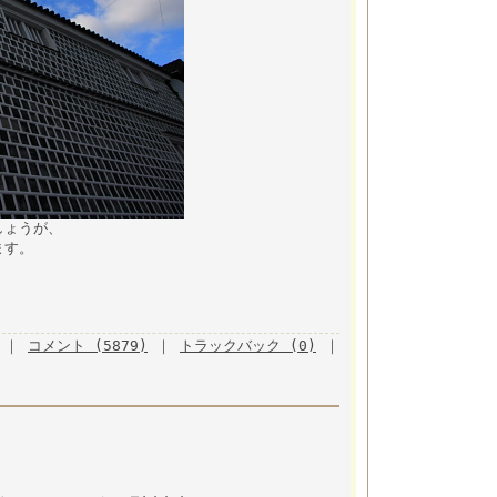
しょうが、
ます。
｜
コメント (5879)
｜
トラックバック (0)
｜