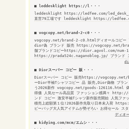
■ leddesklight https://l・・・
leddesklight https://ledfee.com/led_
直営79工場です leddesklight https://ledfee.
■ vogcopy.net/brand-2-c0・・・
vogcopy.net/brand-2-c0.htmlディオールコピー 商
dior偽 ブランド 販売 https://vogcopy.net/
舗ブランドコピーhttps://dior.agvol.com/num-
https://prada524c.naganoblog.jp/ ブラ
d
■ Diorスーパー コピー 販・・・
Diorスーパー コピー 販売https://vogcopy.net
ーDior半袖Tシャツコピー 品 販売,Dior偽物 ブ
う2026新作 vogcopy.net/goods-126116.
得価 人気セール高品質 ファッション感満々 http://cha
ンド コピー 激安半袖Tシャツ新作販売開始 人気ファ
積売上総額第１位!2026新作先取り日本未入荷 https://di
ピーバッグ大人気アイテムが勢ぞろい お得セール スタイ
ディオ
■ kidying.com/mcm/エムシ・・・