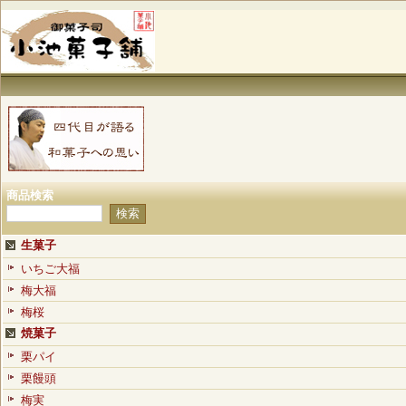
商品検索
生菓子
いちご大福
梅大福
梅桜
焼菓子
栗パイ
栗饅頭
梅実