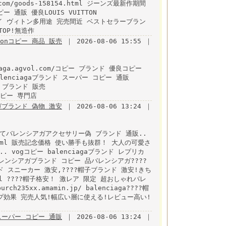
m/goods-158154.html ジーンズ最新作期間
通販 優良LOUIS VUITTON
ジーンズルイ ヴィトン多用途 完売間近 ベストセラーブラン
OP!無造作
ttonコピー 商品 販売
｜ 2026-08-06 15:55 ｜
aga.agvol.com/コピー ブランド 優良コピー
ml balenciagaブランド スーパー コピー 通販
ml偽 ブランド 販売
 コピー 専門店
ブランド 偽物 激安
｜ 2026-08-06 13:24 ｜
てバレンシアガアクセサリー偽 ブランド 通販..
5349.html 販売記念価格 使い勝手も抜群！ 大人の可愛さ
vogコピー balenciagaブランド レプリカ
html バレンシアガブランド コピー 品バレンシアガ????
 スニーカー 激安,????帽子ブランド 激安!きち
.html ????帽子格安！ 激レア 限定 超おしゃれバレ
h235xx.amamin.jp/ balenciaga????帽
プ効果 完売人気!幅広い層に使える!レビュー高い!
 スーパー コピー 通販
｜ 2026-08-06 13:24 ｜