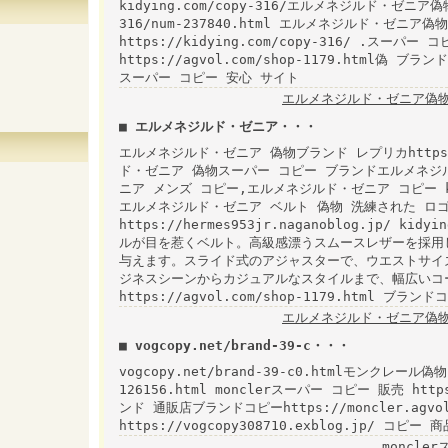
kidying.com/copy-316/エルメネジルド・ゼニア偽
316/num-237840.html エルメネジルド・ゼニア
https://kidying.com/copy-316/ .スー
https://agvol.com/shop-1179.html偽 ブランド
スーパー コピー 安心 サイト
エルメネジルド・ゼニア偽物
■ エルメネジルド・ゼニア・・・
エルメネジルド・ゼニア 偽物ブランド レプリカhttps://
ド・ゼニア 偽物スーパー コピー ブランドエルメネジ
ニア メンズ コピー,エルメネジルド・ゼニア コピー kidyin
エルメネジルド・ゼニア ベルト 偽物 洗練された ロゴバ
https://hermes953jr.naganoblog.jp
ルが目を惹くベルト。高級感漂うスムースレザーを採用
与えます。スライド式のアジャスターで、ウエストサイ
ジネスシーンからカジュアルなスタイルまで、幅広いコ
https://agvol.com/shop-1179.html ブ
エルメネジルド・ゼニア偽物
■ vogcopy.net/brand-39-c・・・
vogcopy.net/brand-39-c0.htmlモンクレール偽物
126156.html monclerスーパー コピー 販売 https:
ンド 通販店ブランドコピーhttps://moncler.agvol
https://vogcopy308710.exblog.jp/ コピー 
moncle