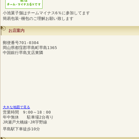
小池菓子舗はチームマイナス6％に参加してます
簡易包装･梱包のご理解お願い致します
お店案内
郵便番号701-0304
岡山県都窪郡早島町早島1365
中国銀行早島支店東隣
大きな地図で見る
営業時間 9:00～18：00
年中無休 駐車場2台有り
JR瀬戸大橋線･JR宇野線
早島駅下車徒歩10分