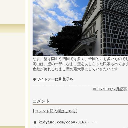
なまこ壁は岡山や四国では多く、全国的にも多いもので
岡山は、壁の一部になまこ壁をあしらった民家も出てき
倉敷が誇れるなまこ壁の蔵大事にしていきたいです
ホワイトデーに和菓子を
BLOG2009/2月記事
コメント
[
コメント記入欄はこちら
]
■ kidying.com/copy-316/・・・