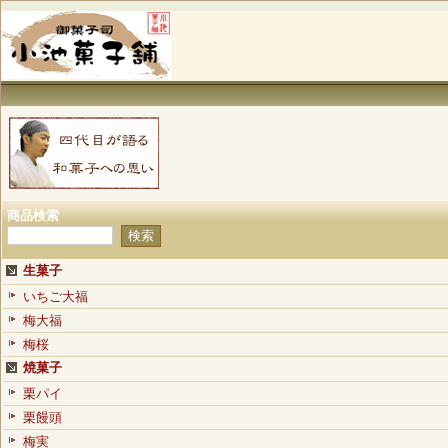
商品検索
生菓子
いちご大福
梅大福
梅桜
焼菓子
栗パイ
栗饅頭
梅実