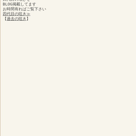
BLOG掲載してます
お時間有ればご覧下さい
四代目の呟き≫
【
過去の呟き
】