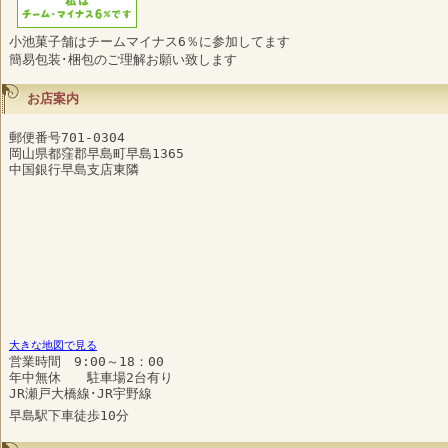
小池菓子舗はチームマイナス6％に参加してます
簡易包装･梱包のご理解お願い致します
お店案内
郵便番号701-0304
岡山県都窪郡早島町早島1365
中国銀行早島支店東隣
大きな地図で見る
営業時間 9:00～18：00
年中無休 駐車場2台有り
JR瀬戸大橋線･JR宇野線
早島駅下車徒歩10分