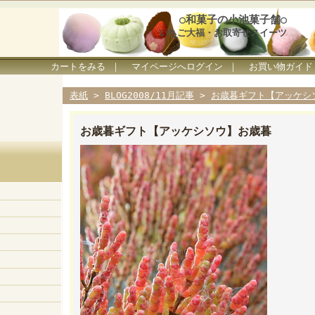
○和菓子の小池菓子舗○
いちご大福・お取寄せスイーツ
カートをみる
｜
マイページへログイン
｜
お買い物ガイド
表紙
>
BLOG2008/11月記事
>
お歳暮ギフト【アッケシ
お歳暮ギフト【アッケシソウ】お歳暮