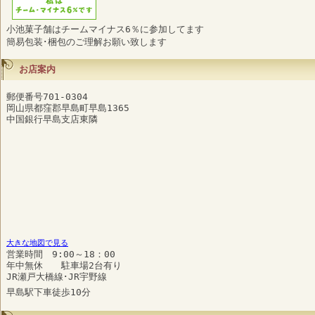
小池菓子舗はチームマイナス6％に参加してます
簡易包装･梱包のご理解お願い致します
お店案内
郵便番号701-0304
岡山県都窪郡早島町早島1365
中国銀行早島支店東隣
大きな地図で見る
営業時間 9:00～18：00
年中無休 駐車場2台有り
JR瀬戸大橋線･JR宇野線
早島駅下車徒歩10分