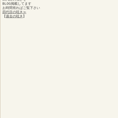
BLOG掲載してます
お時間有ればご覧下さい
四代目の呟き≫
【
過去の呟き
】