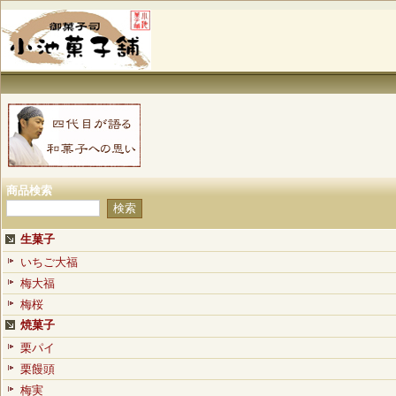
商品検索
生菓子
いちご大福
梅大福
梅桜
焼菓子
栗パイ
栗饅頭
梅実