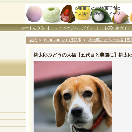
○和菓子の小池菓子舗○
いちご大福・お取寄せスイーツ
カートをみる
｜
マイページへログイン
｜
お買い物ガイド
表紙
>
BLOG2008/10月記事
>
桃太郎ぶどうの大福【五
桃太郎ぶどうの大福【五代目と農園に】桃太