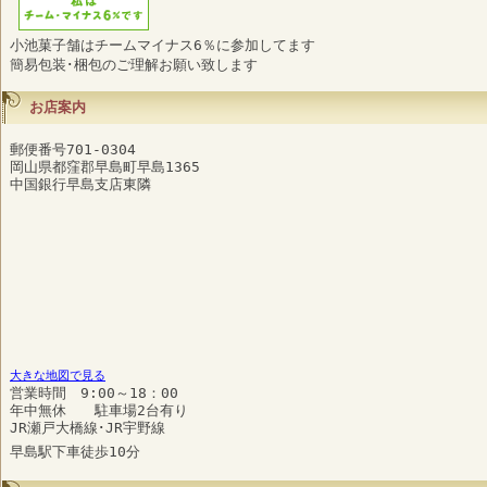
小池菓子舗はチームマイナス6％に参加してます
簡易包装･梱包のご理解お願い致します
お店案内
郵便番号701-0304
岡山県都窪郡早島町早島1365
中国銀行早島支店東隣
大きな地図で見る
営業時間 9:00～18：00
年中無休 駐車場2台有り
JR瀬戸大橋線･JR宇野線
早島駅下車徒歩10分