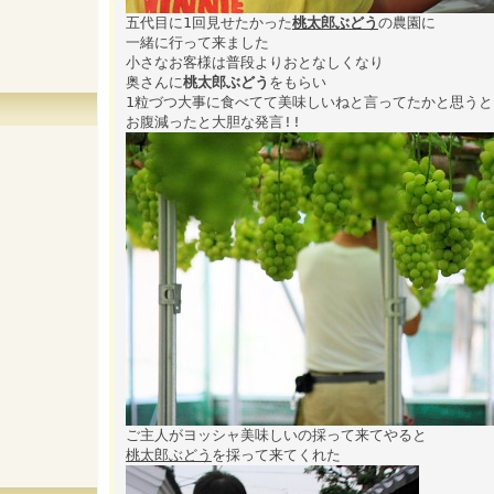
五代目に1回見せたかった
桃太郎ぶどう
の農園に
一緒に行って来ました
小さなお客様は普段よりおとなしくなり
奥さんに
桃太郎ぶどう
をもらい
1粒づつ大事に食べてて美味しいねと言ってたかと思うと
お腹減ったと大胆な発言!!
ご主人がヨッシャ美味しいの採って来てやると
桃太郎ぶどう
を採って来てくれた