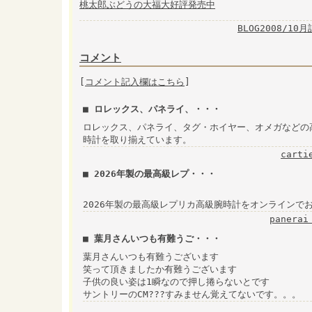
桃太郎ぶどうの大福大好評発売中
BLOG2008/10
コメント
[
コメント記入欄はこちら
]
■ ロレックス、パネライ、・・・
ロレックス、パネライ、タグ・ホイヤー、オメガなどの
時計を取り揃えています。
carti
■ 2026年製の最高級レプ・・・
2026年製の最高級レプリカ高級腕時計をオンラインで
panerai
■ 葉月さんいつも有難うご・・・
葉月さんいつも有難うございます
笑って頂きましたか有難うございます
子供の良い姿は1瞬なので押し捲らないとです
サントリーのCM???すみません覚えてないです。。。