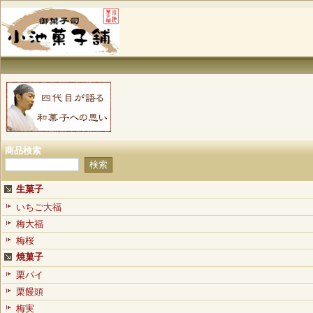
商品検索
生菓子
いちご大福
梅大福
梅桜
焼菓子
栗パイ
栗饅頭
梅実