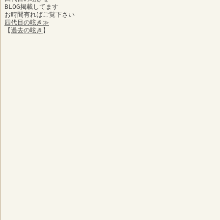
BLOG掲載してます
お時間有ればご覧下さい
四代目の呟き≫
【
過去の呟き
】