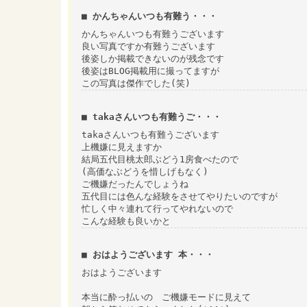
■ かんちゃんいつも有難う・・・
かんちゃんいつも有難うございます
良い写真ですか有難うございます
後姿しか掲載できないのが残念です
後姿はBLOG掲載用に撮ってますが
この写真は傑作でした(笑)
■ takaさんいつも有難うご・・・
takaさんいつも有難うございます
上機嫌に見えますか
結局五代目桃太郎ぶどう1房食べたので
(高価なぶどうを惜しげもなく)
ご機嫌だったんでしょうね
五代目には色んな経験をさせてやりたいのですが
忙しく中々連れて行ってやれないので
こんな経験も良いかと
■ おはようございます 本・・・
おはようございます
本当に酔っ払いの ご機嫌モードに見えて