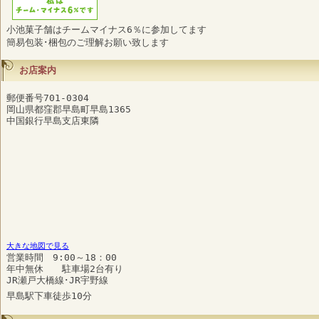
小池菓子舗はチームマイナス6％に参加してます
簡易包装･梱包のご理解お願い致します
お店案内
郵便番号701-0304
岡山県都窪郡早島町早島1365
中国銀行早島支店東隣
大きな地図で見る
営業時間 9:00～18：00
年中無休 駐車場2台有り
JR瀬戸大橋線･JR宇野線
早島駅下車徒歩10分