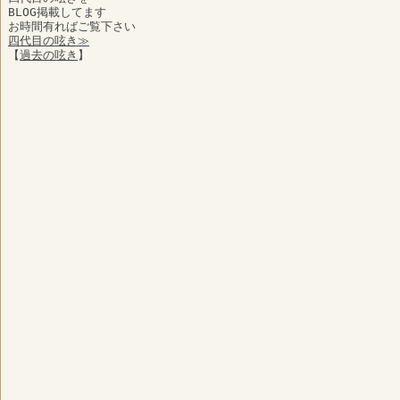
BLOG掲載してます
お時間有ればご覧下さい
四代目の呟き≫
【
過去の呟き
】