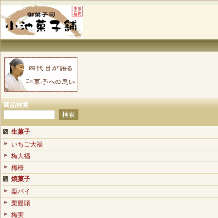
商品検索
生菓子
いちご大福
梅大福
梅桜
焼菓子
栗パイ
栗饅頭
梅実