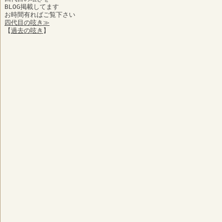
BLOG掲載してます
お時間有ればご覧下さい
四代目の呟き≫
【
過去の呟き
】