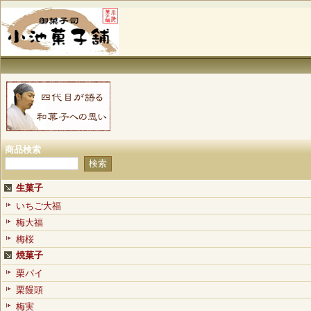
商品検索
生菓子
いちご大福
梅大福
梅桜
焼菓子
栗パイ
栗饅頭
梅実