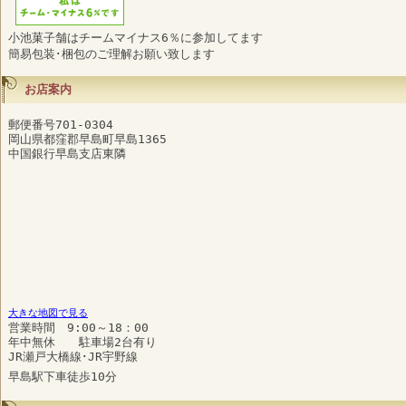
小池菓子舗はチームマイナス6％に参加してます
簡易包装･梱包のご理解お願い致します
お店案内
郵便番号701-0304
岡山県都窪郡早島町早島1365
中国銀行早島支店東隣
大きな地図で見る
営業時間 9:00～18：00
年中無休 駐車場2台有り
JR瀬戸大橋線･JR宇野線
早島駅下車徒歩10分