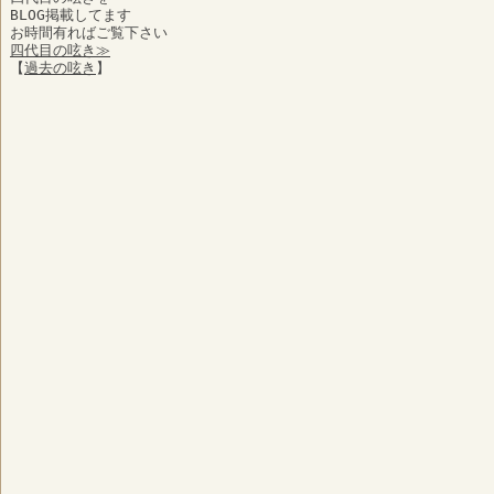
BLOG掲載してます
お時間有ればご覧下さい
四代目の呟き≫
【
過去の呟き
】