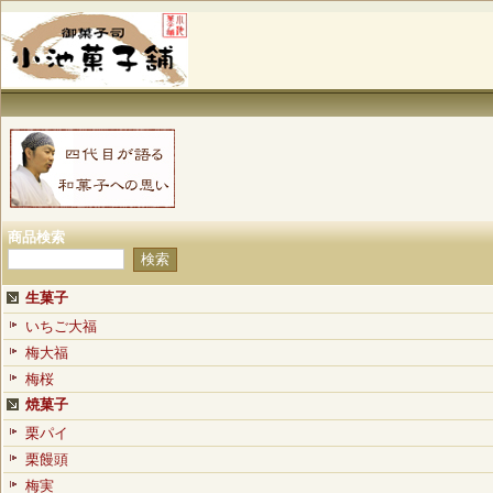
商品検索
生菓子
いちご大福
梅大福
梅桜
焼菓子
栗パイ
栗饅頭
梅実