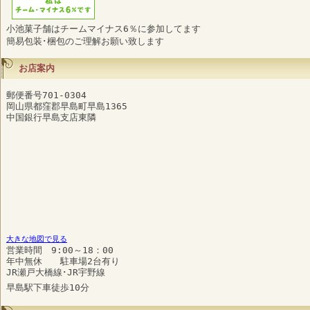
小池菓子舗はチームマイナス6％に参加してます
簡易包装･梱包のご理解お願い致します
お店案内
郵便番号701-0304
岡山県都窪郡早島町早島1365
中国銀行早島支店東隣
大きな地図で見る
営業時間 9:00～18：00
年中無休 駐車場2台有り
JR瀬戸大橋線･JR宇野線
早島駅下車徒歩10分