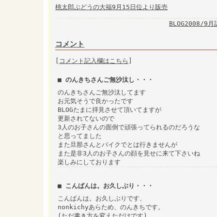
桃太郎ぶどうの大福9月15日位より販売
BLOG2008/9
コメント
[
コメント記入欄はこちら
]
■ のんきちさんご無沙汰し・・・
のんきちさんご無沙汰してます
お元気そうで良かったです
BLOGたまに拝見させて頂いてますが
更新されてないので
3人のお子さんの面倒で頑張ってられるのだろうな
と思ってました
また旦那さんとバイクでとは行きませんが
また是非3人のお子さんの顔を見せに来て下さいね
楽しみにしております
■ こんばんは。お久しぶり・・・
こんばんは。お久しぶりです、
nonkichyあらため、のんきちです。
(ただ書き方を変えただけです)