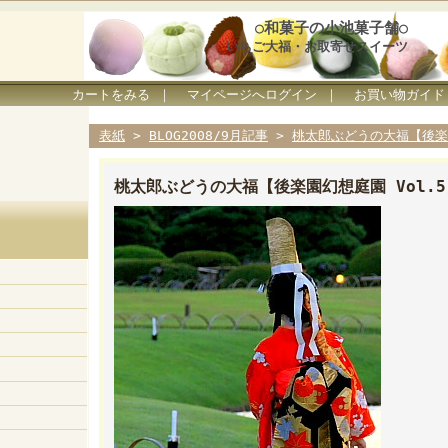
○和菓子の小池菓子舗○
いちご大福・お取寄せスイーツ
カートをみる
｜
マイページへログイン
｜
お買い物ガイド
表紙
>
BLOG2008/9月記事
>
桃太郎ぶどうの大福【後楽園
桃太郎ぶどうの大福【後楽園幻想庭園 Vol.