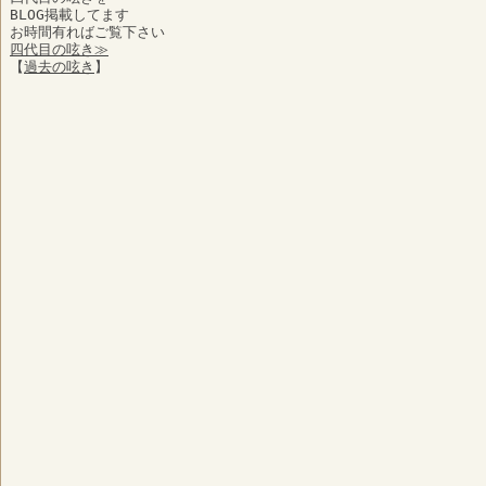
BLOG掲載してます
お時間有ればご覧下さい
四代目の呟き≫
【
過去の呟き
】