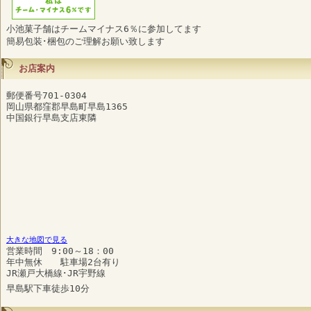
小池菓子舗はチームマイナス6％に参加してます
簡易包装･梱包のご理解お願い致します
お店案内
郵便番号701-0304
岡山県都窪郡早島町早島1365
中国銀行早島支店東隣
大きな地図で見る
営業時間 9:00～18：00
年中無休 駐車場2台有り
JR瀬戸大橋線･JR宇野線
早島駅下車徒歩10分