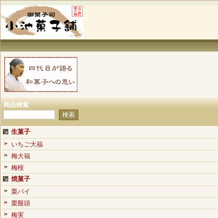
商品検索
生菓子
いちご大福
梅大福
梅桜
焼菓子
栗パイ
栗饅頭
梅実