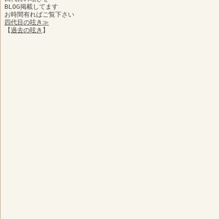
BLOG掲載してます
お時間有ればご覧下さい
四代目の呟き≫
【
過去の呟き
】