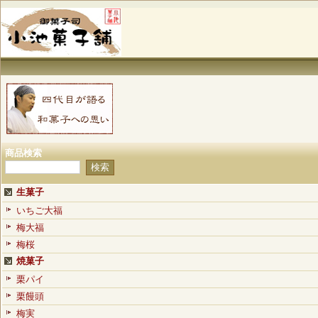
商品検索
生菓子
いちご大福
梅大福
梅桜
焼菓子
栗パイ
栗饅頭
梅実