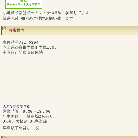
小池菓子舗はチームマイナス6％に参加してます
簡易包装･梱包のご理解お願い致します
お店案内
郵便番号701-0304
岡山県都窪郡早島町早島1365
中国銀行早島支店東隣
大きな地図で見る
営業時間 9:00～18：00
年中無休 駐車場2台有り
JR瀬戸大橋線･JR宇野線
早島駅下車徒歩10分