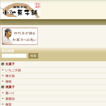
商品検索
生菓子
いちご大福
梅大福
梅桜
焼菓子
栗パイ
栗饅頭
梅実