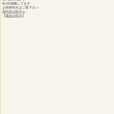
BLOG掲載してます
お時間有ればご覧下さい
四代目の呟き≫
【
過去の呟き
】