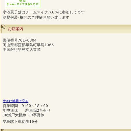
小池菓子舗はチームマイナス6％に参加してます
簡易包装･梱包のご理解お願い致します
お店案内
郵便番号701-0304
岡山県都窪郡早島町早島1365
中国銀行早島支店東隣
大きな地図で見る
営業時間 9:00～18：00
年中無休 駐車場2台有り
JR瀬戸大橋線･JR宇野線
早島駅下車徒歩10分