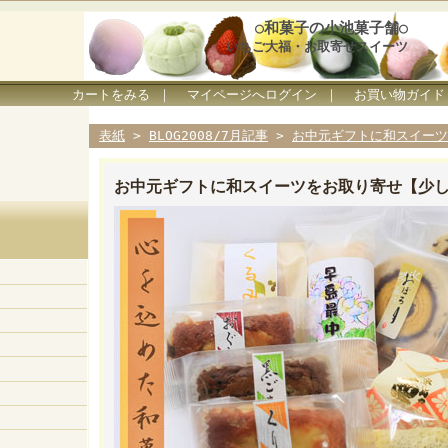
○和菓子の小池菓子舗○
いちご大福・お取寄せスイーツ
カートをみる
｜
マイページへログイン
｜
お買い物ガイド
表紙
>
BLOG2008/7月記事
>
お中元ギフトに和スイーツ
お中元ギフトに和スイーツをお取り寄せ【少