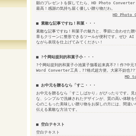
願のプレゼントを探してたら、HD Photo Convert
最高！感謝の気持ち届く優しい贈り物だわ。
HD Photo 
■ 素敵な記事ですね！和菓・・・
素敵な記事ですね！和菓子の魅力と、季節に合わせた贈
章もクリーンに整形できるツールが便利です。ぜひ AI T
ながら表現を仕上げてみてください！
■ ?个网站提到的和菓子小・・・
?个网站提到的和菓子小池菓子舗看起来真不?！作?中元?礼
Word Converter工具，??格式超方便。大家不妨
MD t
■ お中元を贈るなら「すこ・・・
お中元を贈るなら「すこしばかり」がぴったりです。見た
な、シンプルで洗練されたデザインが、質の高い体験を
心のこもった美味しい贈り物をお探しの方には、間違い
伝える素敵な方法です。
■ 空白テキスト
空白テキスト