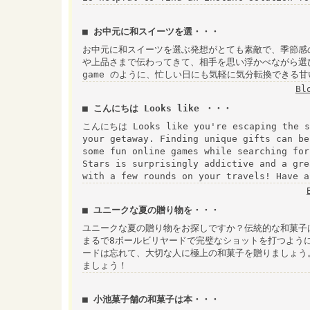
■ お中元に和スイーツを選・・・
お中元に和スイーツを選ぶ発想がとても素敵で、季節感
や上品さまで伝わってきて、相手を思い浮かべながら選びた
game のように、忙しい日にも気軽に気分転換できる
Bl
■ こんにちは Looks like ・・・
こんにちは Looks like you're escaping the su
your getaway. Finding unique gifts can be
some fun online games while searching for
Stars is surprisingly addictive and a gre
with a few rounds on your travels! Have a
■ ユニークな夏の贈り物を・・・
ユニークな夏の贈り物をお探しですか？伝統的な和菓子
まるで8ボールビリヤードで完璧なショットを打つよう
ードは忘れて、大切な人に極上の和菓子を贈りましょう
ましょう！
■ 小池菓子舗の和菓子は本・・・