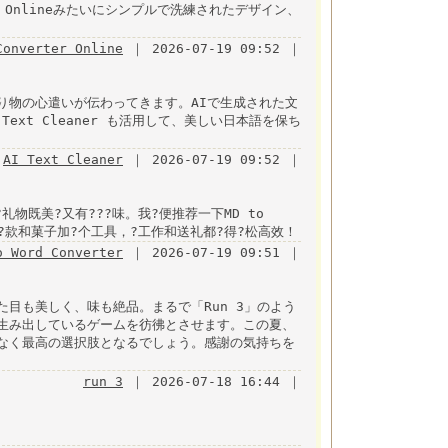
er Onlineみたいにシンプルで洗練されたデザイン、
Converter Online
｜ 2026-07-19 09:52 ｜
り物の心遣いが伝わってきます。AIで生成された文
ext Cleaner も活用して、美しい日本語を保ち
AI Text Cleaner
｜ 2026-07-19 09:52 ｜
物既美?又有???味。我?便推荐一下MD to
也???款和菓子加?个工具，?工作和送礼都?得?松高效！
o Word Converter
｜ 2026-07-19 09:51 ｜
目も美しく、味も絶品。まるで「Run 3」のよう
生み出しているゲームを彷彿とさせます。この夏、
なく最高の選択肢となるでしょう。感謝の気持ちを
run 3
｜ 2026-07-18 16:44 ｜