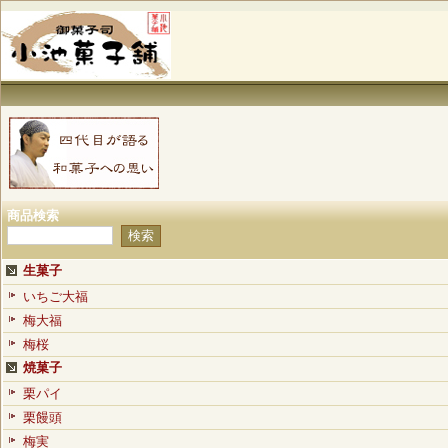
商品検索
生菓子
いちご大福
梅大福
梅桜
焼菓子
栗パイ
栗饅頭
梅実