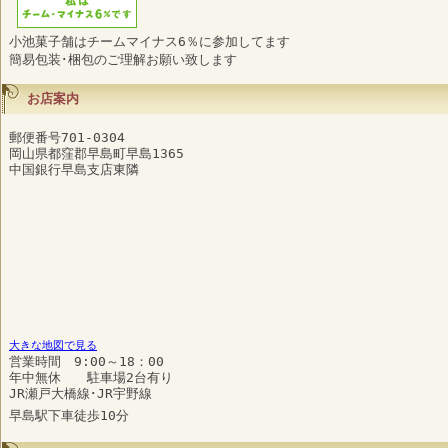
小池菓子舗はチームマイナス6％に参加してます
簡易包装･梱包のご理解お願い致します
お店案内
郵便番号701-0304
岡山県都窪郡早島町早島1365
中国銀行早島支店東隣
大きな地図で見る
営業時間 9:00～18：00
年中無休 駐車場2台有り
JR瀬戸大橋線･JR宇野線
早島駅下車徒歩10分