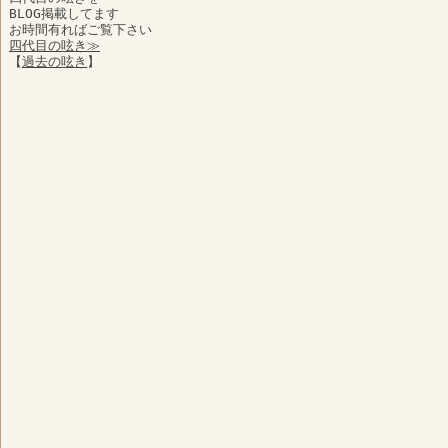
BLOG掲載してます
お時間有ればご覧下さい
四代目の呟き≫
【
過去の呟き
】