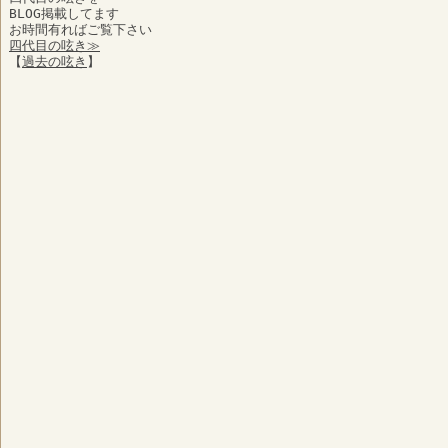
BLOG掲載してます
お時間有ればご覧下さい
四代目の呟き≫
【
過去の呟き
】