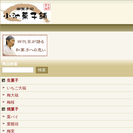
商品検索
生菓子
いちご大福
梅大福
梅桜
焼菓子
栗パイ
栗饅頭
梅実