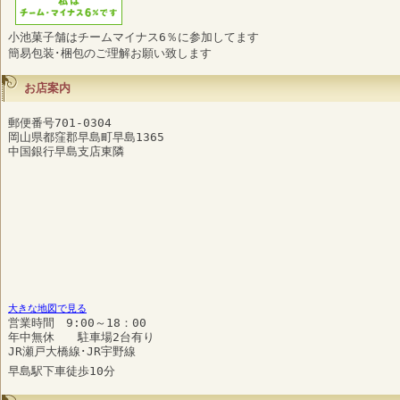
小池菓子舗はチームマイナス6％に参加してます
簡易包装･梱包のご理解お願い致します
お店案内
郵便番号701-0304
岡山県都窪郡早島町早島1365
中国銀行早島支店東隣
大きな地図で見る
営業時間 9:00～18：00
年中無休 駐車場2台有り
JR瀬戸大橋線･JR宇野線
早島駅下車徒歩10分