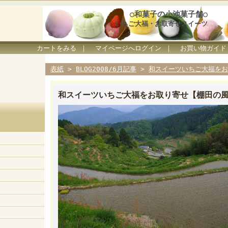
○和菓子の小池菓子舗○
いちご大福・お取寄せスイーツ
カートをみる
｜
マイページへログイン
｜
お買い物ガイド
表紙
>
BLOG2008/6月記事
>
和スイーツいちご大福をお
和スイーツいちご大福をお取り寄せ【棚田の