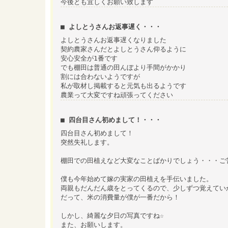
今後とも宜しくお願い致します
■ よしとうさんお返事遅く・・・
よしとうさんお返事遅くなりました
契約農家さんだとよしとうさん仰るように
安心安全が1番です
でも棚田は普通の田んぼより手間がかかり
割には合わないようですが
私が取材し掲載すると元気も出るようです
農業って大変ですね頑張ってください
■ 四台目さん初めまして！・・・
四台目さん初めまして！
突然失礼します。
棚田での田植えなど大変なことばかりでしょう・・・ご
僕も今年始めて嫁の実家の田植えを手伝いました。
両親もだんだん歳をとってくるので、少しずつ覚えてい
だって、米の消費量が僕が一番だから！
しかし、綺麗な夕日の写真ですね☆
また、お願いします。