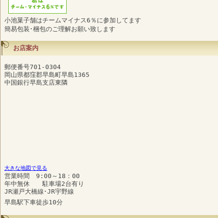
小池菓子舗はチームマイナス6％に参加してます
簡易包装･梱包のご理解お願い致します
お店案内
郵便番号701-0304
岡山県都窪郡早島町早島1365
中国銀行早島支店東隣
大きな地図で見る
営業時間 9:00～18：00
年中無休 駐車場2台有り
JR瀬戸大橋線･JR宇野線
早島駅下車徒歩10分