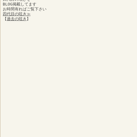
BLOG掲載してます
お時間有ればご覧下さい
四代目の呟き≫
【
過去の呟き
】