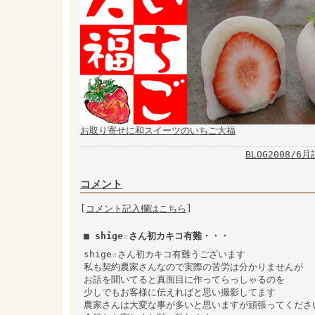
お取り寄せに和スイーツのいちご大福
BLOG2008/6
コメント
[
コメント記入欄はこちら
]
■ shige☆さん初カキコ有難・・・
shige☆さん初カキコ有難うございます
私も契約農家さんなので実際の苦労は分かりませんが
お話を聞いてると真面目に作ってらっしゃるのを
少しでもお客様に伝えればと思い撮影してます
農家さんは大変な事が多いと思いますが頑張ってくださ