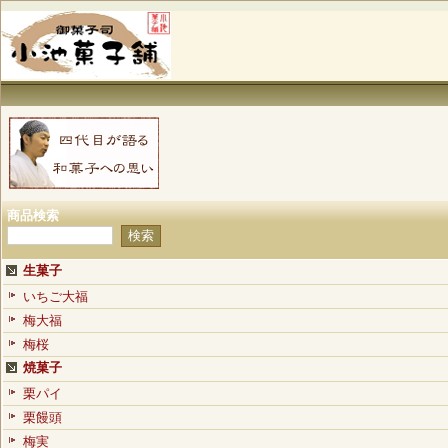
商品検索
生菓子
いちご大福
梅大福
梅桜
焼菓子
栗パイ
栗饅頭
梅実