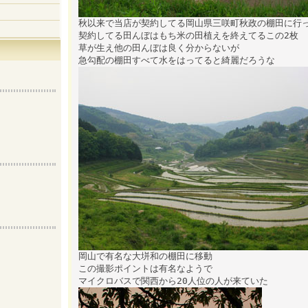
秋以来で当店が契約してる岡山県三咲町秋政の棚田に行
契約してる田んぼはもち米の田植えを終えてるこの2枚
草が生え他の田んぼは良く分からないが
急勾配の棚田すべて水をはってると綺麗だろうな
岡山で有名な大垪和の棚田に移動
この撮影ポイントは有名なようで
マイクロバスで関西から20人位の人が来ていた