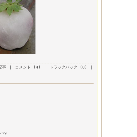
月記事
｜
コメント (4)
｜
トラックバック (0)
｜
いね