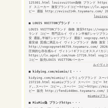
125301.html louisvuitton偽物 ブランド https:
ド スニーカー 激安ブランドコピーhttps://lv.agvol
ピー 通販 http://evisu214k.toyamaru.com
louisv
■ LOUIS VUITTONブランド ・・・
LOUIS VUITTONブランド 偽物 激安https://vogco
ランド コピー 専門店ルイ ヴィトン半袖Tシャツブラン
安 通販,半袖Tシャツブランド 通販! vogcopy.net/
最安値 質感に満足ルイ ヴィトンブランド 偽物 激安 
http://vogcopynet46759.toyamaru.co
圧倒的な存在感ルイ ヴィトン!ギフトにオススメ!カジ
https://lv.agvol.com/num-17726.htm
コピー 販売LOUIS VUITTONパーカー
ルイヴィト
■ kidying.com/miumiu/ミ・・・
kidying.com/miumiu/ミュウミュウブランド スーパー
237210.html miumiuブランド スーパー コピー htt
ド,.スーパー コピー,.スーパー コピーhttps://miumi
ピー 販売 http://fendi448ms.toyamaru.com
miumiuブ
■ MiuMiu偽 ブランドhttps・・・