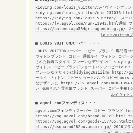
kidying.com/louis_vuitton/ルイヴィトンブラ
kidying.com/louis_vuitton/num-237016.h
https://kidying.com/louis_vuitton/
https://lv.agvol.com/num-13943.html通販
https://balenciaga564gr.naganoblog.j
louisvuitto
■ LOUIS VUITTONスーパー ・・・
LOUIS VUITTONスーパー コピー ブランド 専門店https
ヴィトンブランド コピー 通販ルイ ヴィトン コピーショ
された軽奢スタイル プレーンなデザインに kidying.com/l
ヴィトン コピーブランドショートパンツコピーLouis 
プレーンなデザインにkidying26ziiimm http://give
ールイ ヴィトン コピーショートパンツコピーLouis 
なデザインに https://lv.agvol.com/num-
い 洗練された雰囲気ブランド スーパー コピー半袖Tシャツ
ルイヴィトン
■ agvol.comフェンディス・・・
agvol.comフェンディスーパー コピー ブランド fen
https://vog.agvol.com/brand-68-c0.ht
https://vog.agvol.com/goods-157765.ht
https://dsquared282oo.amamin.jp/ 2026
フェンディスー