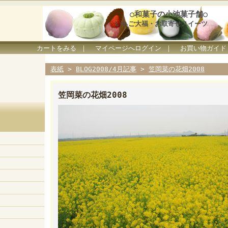
○和菓子の小池菓子舗○
いちご大福・お取寄せスイーツ
カートをみる
｜
マイページへログイン
｜
お買い物ガイド
表紙
>
BLOG2008/4月記事
>
笠岡菜の花畑2008
笠岡菜の花畑2008