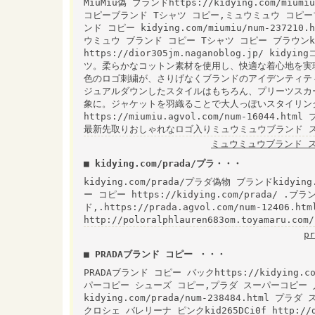
MiuMiu偽 ブランドhttps://kidying.com/
コピーブランド Tシャツ コピー,ミュウミュウ コピー
ンド コピー kidying.com/miumiu/num-237
ウミュウ ブランド コピー Tシャツ コピー ブラウンkid
https://dior305jm.naganoblog.jp/ 
ツ。柔らかなコットン素材を使用し、快適な着心地を実
色のロゴ刺繍が、さりげなくブランドのアイデンティテ
ジュアルダウンしたスタイルはもちろん、プリーツスカ
象に。ジャケットを羽織ることで大人っぽいスタイリン
https://miumiu.agvol.com/num-16044
最新先取りおしゃれなロゴ入りミュウミュウブランド ス
ミュウミュウブランド ス
■ kidying.com/prada/プラ・・・
kidying.com/prada/プラダ偽物 ブランドkidying.c
ー コピー https://kidying.com/prada/ 
ド,.https://prada.agvol.com/num-12406
http://poloralphlauren683om.toyamaru.
p
■ PRADAブランド コピー ・・・
PRADAブランド コピー バックhttps://kidying
パーコピー シューズ コピー,プラダ スーパーコピー 
kidying.com/prada/num-238484.html
クロシェ バレリーナ ピンクkid265DCi0f http://di