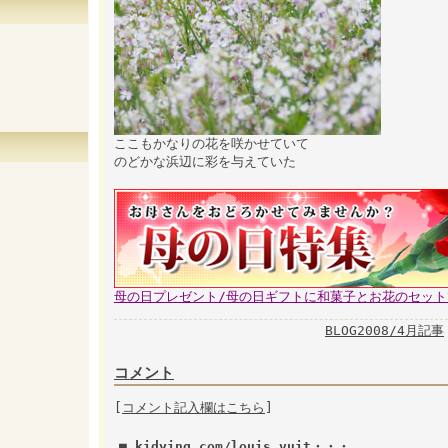
ここもかなりの花を咲かせていて
のどかな浜辺に彩を与えていた
母の日プレゼント/母の日ギフトに和菓子とお花のセッ
BLOG2008/4月記事
コメント
[
コメント記入欄はこちら
]
■ kidying.com/louis_vuit・・・