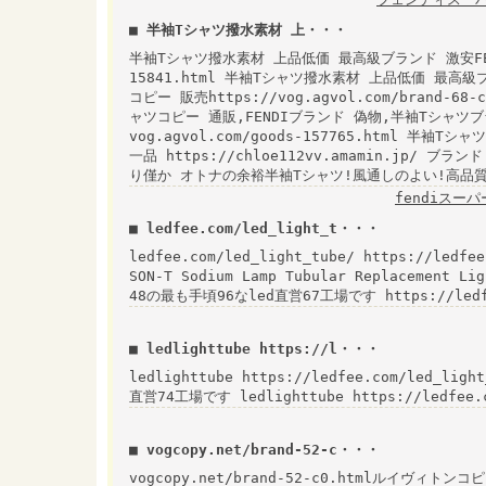
■ 半袖Tシャツ撥水素材 上・・・
半袖Tシャツ撥水素材 上品低価 最高級ブランド 激安FENDI h
15841.html 半袖Tシャツ撥水素材 上品低価 最高級ブ
コピー 販売https://vog.agvol.com/brand-
ャツコピー 通販,FENDIブランド 偽物,半袖Tシャツ
vog.agvol.com/goods-157765.html 半
一品 https://chloe112vv.amamin.jp/
り僅か オトナの余裕半袖Tシャツ!風通しのよい!高品
fendiスー
■ ledfee.com/led_light_t・・・
ledfee.com/led_light_tube/ https://ledfee
SON-T Sodium Lamp Tubular Replacement 
48の最も手頃96なled直営67工場です https://ledf
■ ledlighttube https://l・・・
ledlighttube https://ledfee.com/led_
直営74工場です ledlighttube https://ledfee.
■ vogcopy.net/brand-52-c・・・
vogcopy.net/brand-52-c0.htmlルイヴィトンコピ