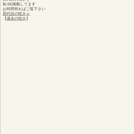
BLOG掲載してます
お時間有ればご覧下さい
四代目の呟き≫
【
過去の呟き
】