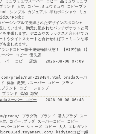
miumiu/ ミュウミュウスーパー コピー 品ミュウミュウ
ブランド 人気 コピー,ミュウミュウ コピーブラ
210.html シンプル カジュアル 半袖ポロシャツ ミュ
264PbKbC
kidyingコピーシンプルで洗練されたデザインのポロシャ
現しています。胸元に配されたパッチポケットと同
ィを主張します。デニムやスラックスと合わせてカ
ートやタイトスカートと合わせればフェミニンな印
グも楽しめます。
.html ブランドコピー帽子発売極限状態！ 【VIP特価!!】
ーパー コピー 優良店.
ーパー コピー 店舗
｜ 2026-08-08 07:09 ｜
om/prada/num-238484.html pradaスーパ
.ブランド 偽物 激安,.スーパー コピー ブラン
.htmlブランド コピー ショップ
com/ ブランド 偽物 激安
radaスーパー コピー
｜ 2026-08-08 06:48 ｜
.com/prada/ プラダ偽 ブランド 購入プラダ スー
人気 コピー,プラダ スーパーコピー コピー
 プラダ スーパーコピー シューズ コピー 大人 エレガント
or681ed.toyamaru.com/ kidyingコピー繊