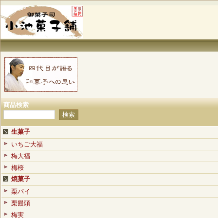
商品検索
生菓子
いちご大福
梅大福
梅桜
焼菓子
栗パイ
栗饅頭
梅実