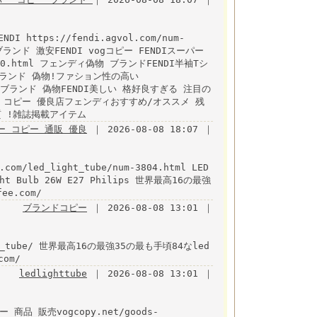
ttps://fendi.agvol.com/num-
ランド 激安FENDI vogコピー FENDIスーパー
68-c0.html フェンディ偽物 ブランドFENDI半袖Tシ
ブランド 偽物!ファション性の高い
袖Tシャツブランド 偽物FENDI美しい 格好良すぎる 注目の
 ブランド コピー 優良店フェンディおすすめ/オススメ 残
質 !雑誌掲載アイテム
パー コピー 通販 優良
｜ 2026-08-08 18:07 ｜
.com/led_light_tube/num-3804.html LED
Light Bulb 26W E27 Philips 世界最高16の最強
ee.com/
ブランドコピー
｜ 2026-08-08 13:01 ｜
light_tube/ 世界最高16の最強35の最も手頃84なled
com/
ledlighttube
｜ 2026-08-08 13:01 ｜
ー 商品 販売vogcopy.net/goods-