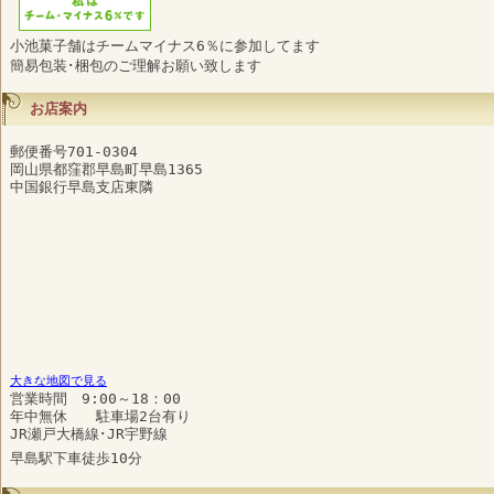
小池菓子舗はチームマイナス6％に参加してます
簡易包装･梱包のご理解お願い致します
お店案内
郵便番号701-0304
岡山県都窪郡早島町早島1365
中国銀行早島支店東隣
大きな地図で見る
営業時間 9:00～18：00
年中無休 駐車場2台有り
JR瀬戸大橋線･JR宇野線
早島駅下車徒歩10分