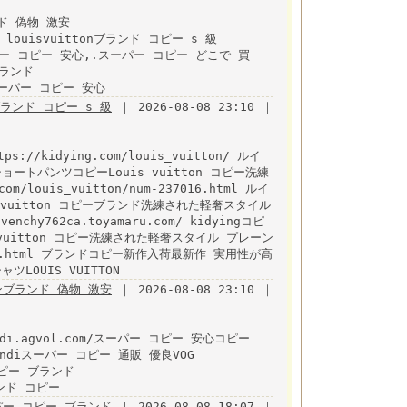
ンド 偽物 激安
tml louisvuittonブランド コピー s 級
 .スーパー コピー 安心,.スーパー コピー どこで 買
 ブランド
p/ スーパー コピー 安心
nブランド コピー s 級
｜ 2026-08-08 23:10 ｜
://kidying.com/louis_vuitton/ ルイ
ートパンツコピーLouis vuitton コピー洗練
ouis_vuitton/num-237016.html ルイ
vuitton コピーブランド洗練された軽奢スタイル
nchy762ca.toyamaru.com/ kidyingコピ
vuitton コピー洗練された軽奢スタイル プレーン
13943.html ブランドコピー新作入荷最新作 実用性が高
LOUIS VUITTON
ブランド 偽物 激安
｜ 2026-08-08 23:10 ｜
di.agvol.com/スーパー コピー 安心コピー
ml fendiスーパー コピー 通販 優良VOG
mlコピー ブランド
ブランド コピー
パー コピー ブランド
｜ 2026-08-08 18:07 ｜