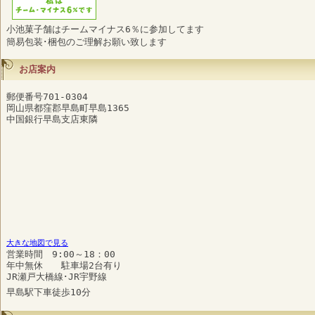
小池菓子舗はチームマイナス6％に参加してます
簡易包装･梱包のご理解お願い致します
お店案内
郵便番号701-0304
岡山県都窪郡早島町早島1365
中国銀行早島支店東隣
大きな地図で見る
営業時間 9:00～18：00
年中無休 駐車場2台有り
JR瀬戸大橋線･JR宇野線
早島駅下車徒歩10分