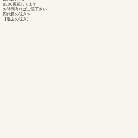
BLOG掲載してます
お時間有ればご覧下さい
四代目の呟き≫
【
過去の呟き
】