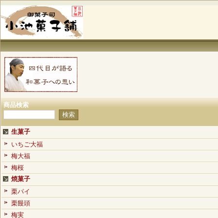
商品検索
生菓子
いちご大福
梅大福
梅桜
焼菓子
栗パイ
栗饅頭
梅実