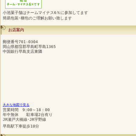
小池菓子舗はチームマイナス6％に参加してます
簡易包装･梱包のご理解お願い致します
お店案内
郵便番号701-0304
岡山県都窪郡早島町早島1365
中国銀行早島支店東隣
大きな地図で見る
営業時間 9:00～18：00
年中無休 駐車場2台有り
JR瀬戸大橋線･JR宇野線
早島駅下車徒歩10分