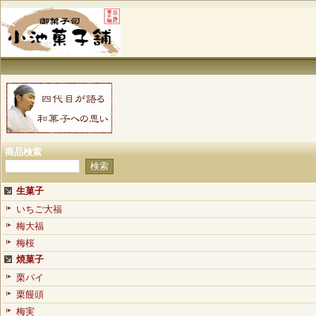
商品検索
生菓子
いちご大福
梅大福
梅桜
焼菓子
栗パイ
栗饅頭
梅実