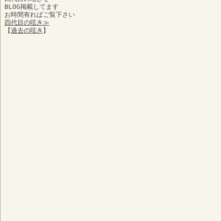
BLOG掲載してます
お時間有ればご覧下さい
四代目の呟き≫
【
過去の呟き
】