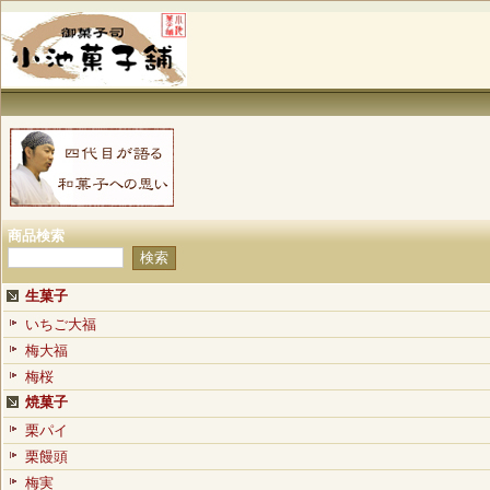
商品検索
生菓子
いちご大福
梅大福
梅桜
焼菓子
栗パイ
栗饅頭
梅実