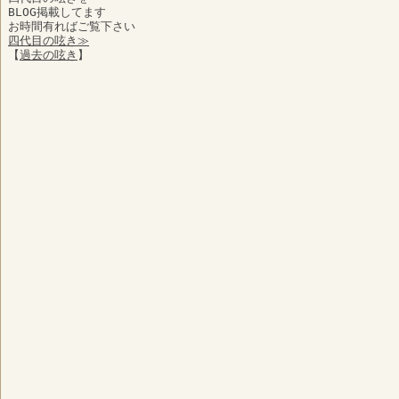
BLOG掲載してます
お時間有ればご覧下さい
四代目の呟き≫
【
過去の呟き
】