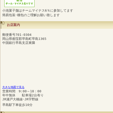
小池菓子舗はチームマイナス6％に参加してます
簡易包装･梱包のご理解お願い致します
お店案内
郵便番号701-0304
岡山県都窪郡早島町早島1365
中国銀行早島支店東隣
大きな地図で見る
営業時間 9:00～18：00
年中無休 駐車場2台有り
JR瀬戸大橋線･JR宇野線
早島駅下車徒歩10分