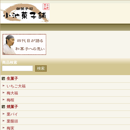
商品検索
生菓子
いちご大福
梅大福
梅桜
焼菓子
栗パイ
栗饅頭
梅実