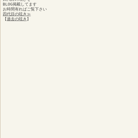
BLOG掲載してます
お時間有ればご覧下さい
四代目の呟き≫
【
過去の呟き
】