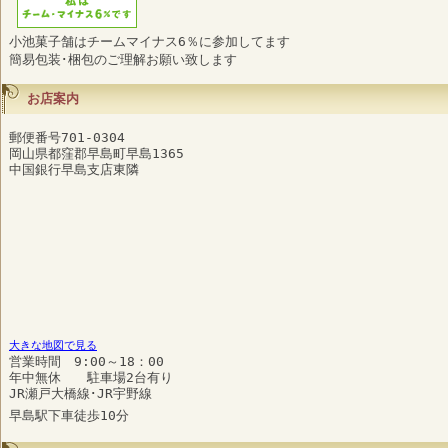
小池菓子舗はチームマイナス6％に参加してます
簡易包装･梱包のご理解お願い致します
お店案内
郵便番号701-0304
岡山県都窪郡早島町早島1365
中国銀行早島支店東隣
大きな地図で見る
営業時間 9:00～18：00
年中無休 駐車場2台有り
JR瀬戸大橋線･JR宇野線
早島駅下車徒歩10分