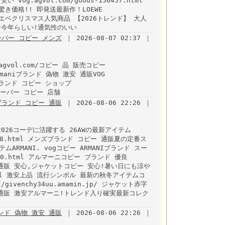
g.agvol.com/goods-156457.html
き価格!! 即発送最新作！LOEWE
ラックスロエベクリスマス人気商品 【2026トレンド】 大人
な今年らしい!通気性のいい
スーパー コピー メンズ
｜ 2026-08-07 02:37 ｜
agvol.com/コピー 品 販売コピー
l armaniブランド 偽物 激安 通販VOG
tmlブランド コピー ショップ
ド スーパー コピー 店舗
ランド コピー 通販
｜ 2026-08-06 22:26 ｜
026コーデに活躍する 26AWの最新アイテム
m-15128.html メンズブランド コピー 通販夏の定番ス
ARMANI. vogコピー ARMANIブランド スー
48-c0.html アルマーニコピー ブランド 優良
ー 通販 安心,ジャケットコピー 安心!暑い日にも涼や
5.html 激安上品 流行シンボル 最新の秋冬アイテムコ
givenchy34uu.amamin.jp/ ジャケット赤字
通販 激安アルマーニ!トレンド入り確実最新コレク
ランド 偽物 激安 通販
｜ 2026-08-06 22:26 ｜