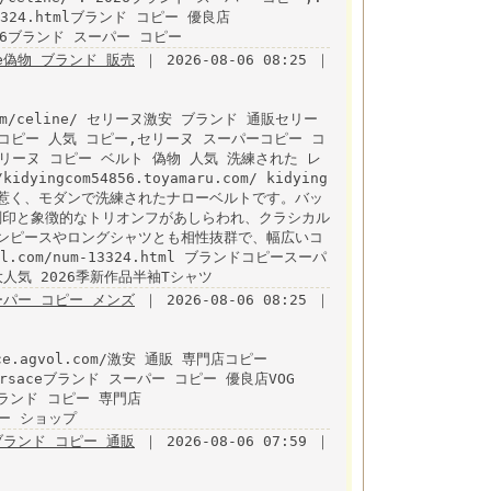
-13324.htmlブランド コピー 優良店
/ 2026ブランド スーパー コピー
ne偽物 ブランド 販売
｜ 2026-08-06 08:25 ｜
.com/celine/ セリーヌ激安 ブランド 通販セリー
コピー 人気 コピー,セリーヌ スーパーコピー コ
html セリーヌ コピー ベルト 偽物 人気 洗練された レ
yingcom54856.toyamaru.com/ kidying
惹く、モダンで洗練されたナローベルトです。バッ
S」の刻印と象徴的なトリオンフがあしらわれ、クラシカル
ンピースやロングシャツとも相性抜群で、幅広いコ
l.com/num-13324.html ブランドコピースーパ
大人気 2026季新作品半袖Tシャツ
パー コピー メンズ
｜ 2026-08-06 08:25 ｜
e.agvol.com/激安 通販 専門店コピー
ml versaceブランド スーパー コピー 優良店VOG
tmlブランド コピー 専門店
コピー ショップ
ランド コピー 通販
｜ 2026-08-06 07:59 ｜