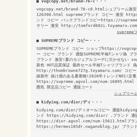
■ vogcopy.net/brand-76-c・・・
vogcopy.net/brand-76-c0.htmlシュプリーム激安
126390.html supremeブランド コピー 激安 https:
ンド コピー バックブランドコピーhttps://supreme.
サリー 激安 http://tomford602i.toyamaru.
suprem
■ SUPREMEブランド コピー・・・
SUPREMEブランド コピー ショップhttps://vogcop
ー コピー ブランド 通販SUPREME半袖Tシャツ偽 ブラ
ブランド 激安!夏のカジュアルコーデに欠かせない vogcop
新色 HOT品質保証 最終セール半袖Tシャツブランド 偽物
http://thombrowne727g.toyamaru.com/
線新作 抜け感のある夏着物!2026年トレンドNO1!定
https://supreme.agvol.com/num-16895.
囲気 限定品コピー 通販コート
シュプリーム
■ kidying.com/dior/ディ・・・
kidying.com/dior/ディオールコピー 通販kidying.
ンド https://kidying.com/dior/ .ブラン
https://dior.agvol.com/num-15611.html
https://hermes105dr.naganoblog.jp/ ブラ