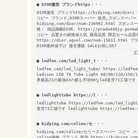
■ DIOR激安 ブランドhttps・・・
DIOR激安 ブランドhttps://kidying.com/d
コピー ブランド,DIORスーパー 販売,ズボンスーパー 販
kidying.com/dior/num-236961.html 
格！ 雑誌掲載DIOR. https://prada446jy.gun
コピー 品驚きの破格値人気 最高品質 限定セール品質
https://dior.agvol.com/num-15611.
DIOR最終値下げ 激安通販 SALEお得にGET
デ
■ ledfee.com/led_light_t・・・
ledfee.com/led_light_tube/ https://ledfee
Ledison LED T8 Tube Light 60/90/120/150/
界最高21の最強43の最も手頃90なled直営71工場です htt
■ ledlighttube https://l・・・
ledlighttube https://ledfee.com/led_
直営73工場です ledlighttube https://ledfee.
■ kidying.com/celine/セ・・・
kidying.com/celine/セリーヌスーパー コピー メンズk
celine偽物 ブランド 販売 https://kidying.c