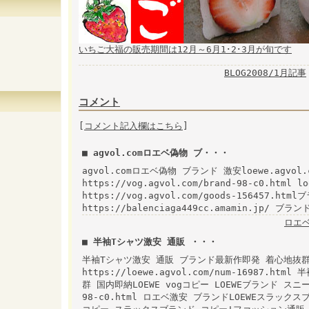
いちご大福の販売期間は12月～6月1･2･3月が旬です
BLOG2008/1月記事
コメント
[
コメント記入欄はこちら
]
■ agvol.comロエベ偽物 ブ・・・
agvol.comロエベ偽物 ブランド 激安loewe.agvo
https://vog.agvol.com/brand-98-c0.ht
https://vog.agvol.com/goods-156457.htm
https://balenciaga449cc.amamin.jp/ ブラ
ロエ
■ 半袖Tシャツ激安 通販 ・・・
半袖Tシャツ激安 通販 ブランド最新作即発 着心地抜群 
https://loewe.agvol.com/num-16987
群 国内即納LOEWE vogコピー LOEWEブランド スニーカー
98-c0.html ロエベ激安 ブランドLOEWEスラック