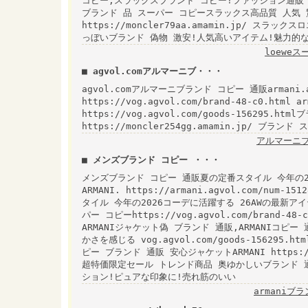
コピー,スラックスブランド コピー!ファッション通販 安い vo
ブランド 品 スーパー コピースラックス高品質 人気 驚
https://moncler79aa.amamin.jp/ ス
っぼいブランド 偽物 激安!人気高いアイテム!魅力的
loewe
■ agvol.comアルマーニブ・・・
agvol.comアルマーニブランド コピー 通販armani.
https://vog.agvol.com/brand-48-c0.htm
https://vog.agvol.com/goods-156295.h
https://moncler254gg.amamin.jp/ ブラン
アルマーニブ
■ メンズブランド コピー ・・・
メンズブランド コピー 通販夏の定番スタイル 今年の2
ARMANI. https://armani.agvol.com/nu
タイル 今年の2026コーデに活躍する 26AWの最新アイテム
パー コピーhttps://vog.agvol.com/brand-
ARMANIジャケット偽 ブランド 通販,ARMANIコピ
かさを感じる vog.agvol.com/goods-15629
ピー ブランド 通販 安心ジャケットARMANI https://
超特価限定セール トレンド商品 奥ゆかしいブランド 
ション!ピュアな印象に!売れ筋のいい
armaniブ