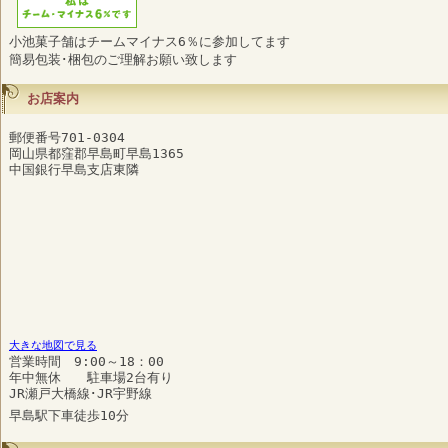
小池菓子舗はチームマイナス6％に参加してます
簡易包装･梱包のご理解お願い致します
お店案内
郵便番号701-0304
岡山県都窪郡早島町早島1365
中国銀行早島支店東隣
大きな地図で見る
営業時間 9:00～18：00
年中無休 駐車場2台有り
JR瀬戸大橋線･JR宇野線
早島駅下車徒歩10分