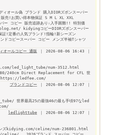
ior/ ディオール偽 ブランド 購入DIORズボンスーパー
売!お買い得本物保証 S M L XL XXL
ズボンスーパー コピー 販売追跡あり☆入手困難!! 特別価
mablog.net/ kidyingコピーDIORズボンスーパー
保証!定番の人気ブランド!指輪!新シーズン
html ブランドコピースーパー コピー メンズ半袖Tシャツ
ィオールコピー 通販
｜ 2026-08-06 16:43 ｜
.com/led_light_tube/num-3512.html
180/240cm Direct Replacement for CFL 世
ps://ledfee.com/
ブランドコピー
｜ 2026-08-06 12:07 ｜
light_tube/ 世界最高25の最強46の最も手頃97なled
com/
ledlighttube
｜ 2026-08-06 12:07 ｜
idying.com/celine/num-236801.html
om/celine/ . 2026ブランド スーパー コピー,.