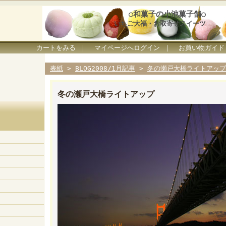
○和菓子の小池菓子舗○
いちご大福・お取寄せスイーツ
カートをみる
｜
マイページへログイン
｜
お買い物ガイド
表紙
>
BLOG2008/1月記事
>
冬の瀬戸大橋ライトアップ
冬の瀬戸大橋ライトアップ