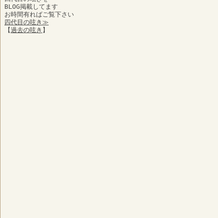
BLOG掲載してます
お時間有ればご覧下さい
四代目の呟き≫
【
過去の呟き
】