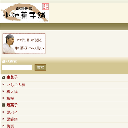
商品検索
生菓子
いちご大福
梅大福
梅桜
焼菓子
栗パイ
栗饅頭
梅実