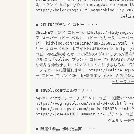
偽 ブランド https://celine.agvol.com/num
https://balenciaga32ki.naganoblog.jp
celi
■ CELINEブランド コピー ・・・
CELINEブランド コピー s 級https://kidying
ヌ スーパーコピー ベルト コピー,セリーヌ スーパー
ピー kidying.com/celine/num-236801.
ザー ナローベルト ホワイトkid26zKvi4z https://kid
コピー存在感のあるオーバル型のメダルバックルが目を
クルには「celine ブランド コピー ?? PARI
な気品を漂わせます。パンツスタイルにはもちろん、ワ
ーディネートに活躍します。 https://celine.agvo
ー コピー ブランドCELINE新着エレガント 人気定番
セリーヌスー
■ agvol.comヴェルサーチ・・・
agvol.comヴェルサーチブランド コピー 通販versac
https://vog.agvol.com/brand-34-c0.ht
https://vog.agvol.com/goods-156976.h
https://loewe618ll.amamin.jp/ ブランド 
ヴェルサーチブ
■ 限定生産品 優れた品質 ・・・