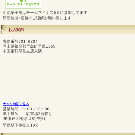
小池菓子舗はチームマイナス6％に参加してます
簡易包装･梱包のご理解お願い致します
お店案内
郵便番号701-0304
岡山県都窪郡早島町早島1365
中国銀行早島支店東隣
大きな地図で見る
営業時間 9:00～18：00
年中無休 駐車場2台有り
JR瀬戸大橋線･JR宇野線
早島駅下車徒歩10分