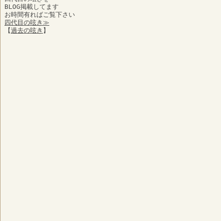
BLOG掲載してます
お時間有ればご覧下さい
四代目の呟き≫
【
過去の呟き
】