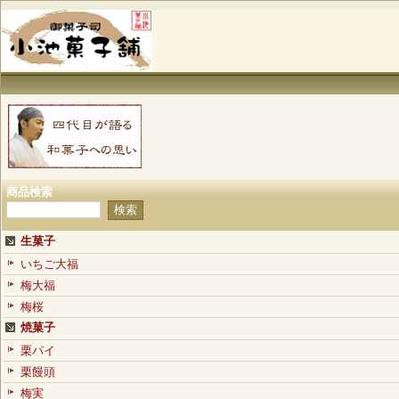
商品検索
生菓子
いちご大福
梅大福
梅桜
焼菓子
栗パイ
栗饅頭
梅実