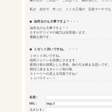
嫁さんが これは？ これは？と 薦めるけど ミニバ
私が 自分で 作った トミカ工場の 日産マーチでも
■ 油売るのも大事ですよ＾・・・
油売るのも大事ですよ＾＾
さすがデジイチの威力は全然違います。
素敵な朝です。
■ ミゼット渋いですね。 ・・・
ミゼット渋いですね。
稲村ジェーンを彷彿とさせます。
夜明け前の深閑とした景色、身の引き締まる思いです。
朝日に染まるオレンジ色の海、
ストーリーの見える写真ですね！
トゥバラティ～！
名前:
URL:
コメント: