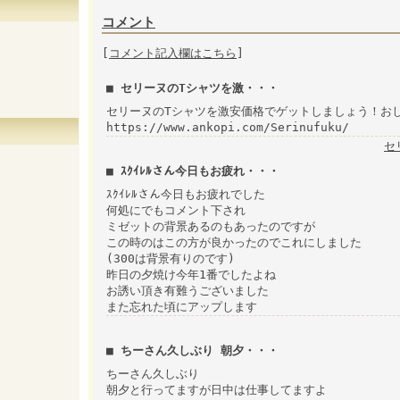
コメント
[
コメント記入欄はこちら
]
■ セリーヌのTシャツを激・・・
セリーヌのTシャツを激安価格でゲットしましょう！お
https://www.ankopi.com/Serinufuku/
セ
■ ｽｸｲﾚﾙさん今日もお疲れ・・・
ｽｸｲﾚﾙさん今日もお疲れでした
何処にでもコメント下され
ミゼットの背景あるのもあったのですが
この時のはこの方が良かったのでこれにしました
(300は背景有りのです)
昨日の夕焼け今年1番でしたよね
お誘い頂き有難うございました
また忘れた頃にアップします
■ ちーさん久しぶり 朝夕・・・
ちーさん久しぶり
朝夕と行ってますが日中は仕事してますよ