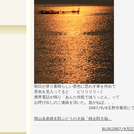
朝日が登り素晴らしい景色に思わず車を停めて
景色を見入ってると ピリリリリ～♪
携帯電話が鳴り「あんた何処で油うっとん」って
お呼び出しのご連絡を頂いた。急がねば。。。
2007/9/8玉野市番田にて
岡山名産桃太郎ぶどうの大福「桃太郎大福」
BLOG2007/9月