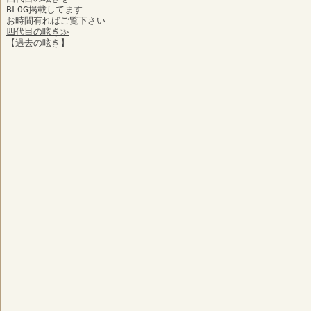
BLOG掲載してます
お時間有ればご覧下さい
四代目の呟き≫
【
過去の呟き
】