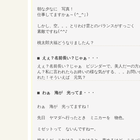
朝な夕なに 写真！
仕事してますかぁ～(^_^;)
しかし、空。。。とりわけ雲とのバランスがすっごく
素敵ですね(^^♪
桃太郎大福どうなりましたん？
■ えぇ？名前長い？じゃぁ・・・
えぇ？名前長い？じゃぁ ビジンダーで。美人だーの方
ん？私に言われたらお終いの様な気がする、、。お問い
れた！そういえば 元気？
■ わぁ 海が 光ってま・・・
わぁ 海が 光ってますね！
先日 ヤマダへ行ったとき ミニカーを 物色。
ミゼットって ないんですねー。