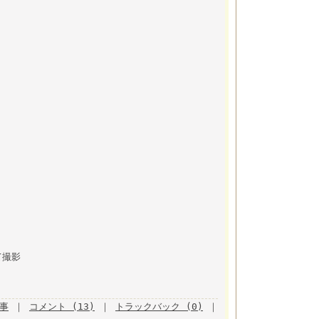
撮影
記事
｜
コメント (13)
｜
トラックバック (0)
｜