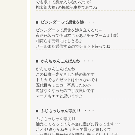
でも眠くて身が入らないですが
桃太郎大福↑の掲載記事見てみてね
■ ビジンダーって想像を沸・・・
ビジンダーって想像を沸き立てるな～
夜路死苦って今日本じゃあメチャブームよ(嘘)
相変らず元気にはしとるよ
メールまた返信するのでチョット待ってね
■ かんちゃんこんばんわ ・・・
かんちゃんこんばんわ
この日唯一光がさした時の海です
トミカでもミゼットは中々ないです
五代目もミニカー卒業したのか
遊ばなくなったので丁度良いです
マーチもエエと思いますよ
■ ふじもっちゃん毎度!! ・・・
ふじもっちゃん毎度!!
油売ってるってより本当に遊びに行ってます･･･
ﾃﾞｼﾞｲﾁ違うかねそう言って貰うと嬉しくて
また撮りに行かねばと調子に乗ってしまします