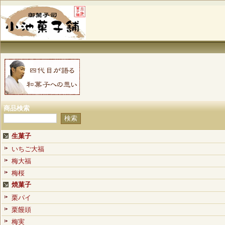
商品検索
生菓子
いちご大福
梅大福
梅桜
焼菓子
栗パイ
栗饅頭
梅実