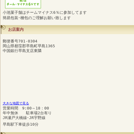
小池菓子舗はチームマイナス6％に参加してます
簡易包装･梱包のご理解お願い致します
お店案内
郵便番号701-0304
岡山県都窪郡早島町早島1365
中国銀行早島支店東隣
大きな地図で見る
営業時間 9:00～18：00
年中無休 駐車場2台有り
JR瀬戸大橋線･JR宇野線
早島駅下車徒歩10分