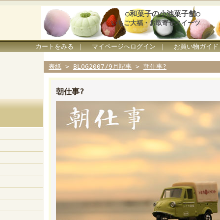
○和菓子の小池菓子舗○
いちご大福・お取寄せスイーツ
カートをみる
｜
マイページへログイン
｜
お買い物ガイド
表紙
>
BLOG2007/9月記事
>
朝仕事?
朝仕事?