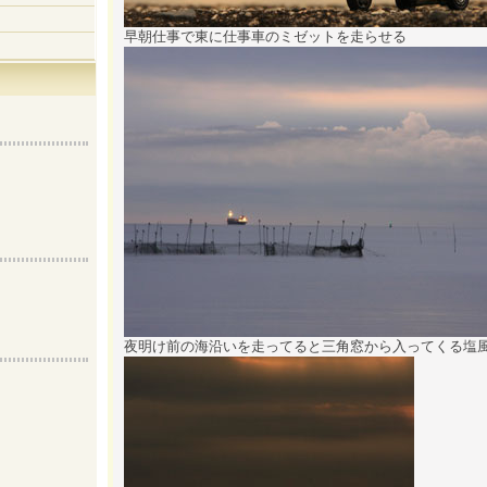
早朝仕事で東に仕事車のミゼットを走らせる
夜明け前の海沿いを走ってると三角窓から入ってくる塩