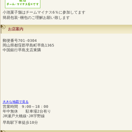
小池菓子舗はチームマイナス6％に参加してます
簡易包装･梱包のご理解お願い致します
お店案内
郵便番号701-0304
岡山県都窪郡早島町早島1365
中国銀行早島支店東隣
大きな地図で見る
営業時間 9:00～18：00
年中無休 駐車場2台有り
JR瀬戸大橋線･JR宇野線
早島駅下車徒歩10分