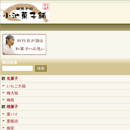
商品検索
生菓子
いちご大福
梅大福
梅桜
焼菓子
栗パイ
栗饅頭
梅実