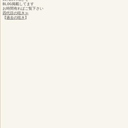
BLOG掲載してます
お時間有ればご覧下さい
四代目の呟き≫
【
過去の呟き
】