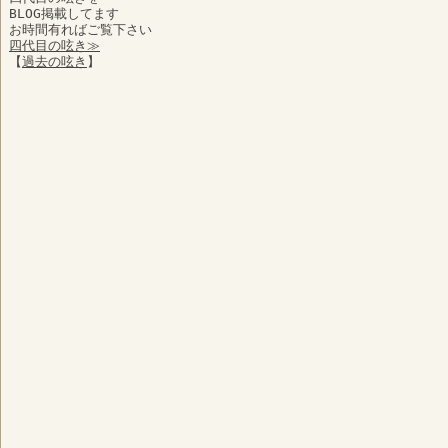
BLOG掲載してます
お時間有ればご覧下さい
四代目の呟き≫
【
過去の呟き
】