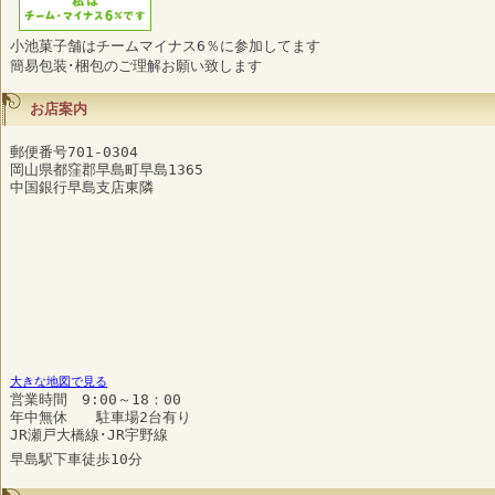
小池菓子舗はチームマイナス6％に参加してます
簡易包装･梱包のご理解お願い致します
お店案内
郵便番号701-0304
岡山県都窪郡早島町早島1365
中国銀行早島支店東隣
大きな地図で見る
営業時間 9:00～18：00
年中無休 駐車場2台有り
JR瀬戸大橋線･JR宇野線
早島駅下車徒歩10分