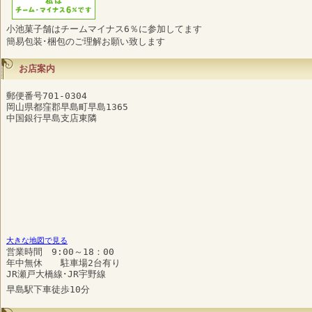
小池菓子舗はチームマイナス6％に参加してます
簡易包装･梱包のご理解お願い致します
お店案内
郵便番号701-0304
岡山県都窪郡早島町早島1365
中国銀行早島支店東隣
大きな地図で見る
営業時間 9:00～18：00
年中無休 駐車場2台有り
JR瀬戸大橋線･JR宇野線
早島駅下車徒歩10分