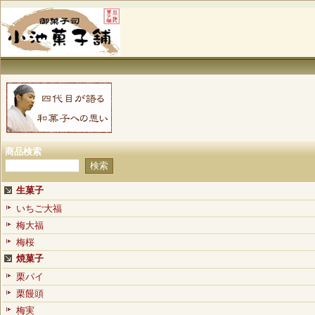
商品検索
生菓子
いちご大福
梅大福
梅桜
焼菓子
栗パイ
栗饅頭
梅実