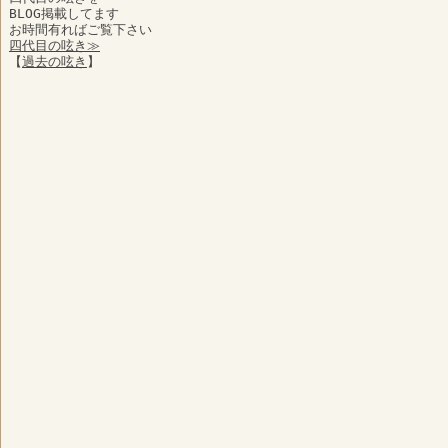
BLOG掲載してます
お時間有ればご覧下さい
四代目の呟き≫
【
過去の呟き
】