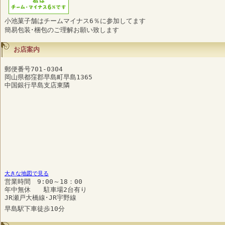
小池菓子舗はチームマイナス6％に参加してます
簡易包装･梱包のご理解お願い致します
お店案内
郵便番号701-0304
岡山県都窪郡早島町早島1365
中国銀行早島支店東隣
大きな地図で見る
営業時間 9:00～18：00
年中無休 駐車場2台有り
JR瀬戸大橋線･JR宇野線
早島駅下車徒歩10分