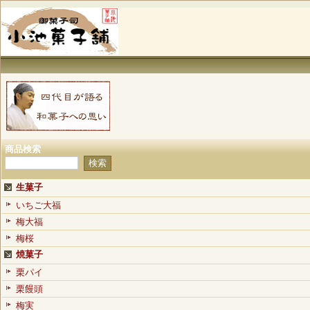
商品検索
生菓子
いちご大福
梅大福
梅桜
焼菓子
栗パイ
栗饅頭
梅実