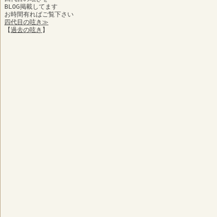
BLOG掲載してます
お時間有ればご覧下さい
四代目の呟き≫
【
過去の呟き
】