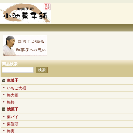
商品検索
生菓子
いちご大福
梅大福
梅桜
焼菓子
栗パイ
栗饅頭
梅実