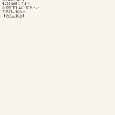
BLOG掲載してます
お時間有ればご覧下さい
四代目の呟き≫
【
過去の呟き
】