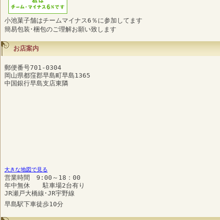
小池菓子舗はチームマイナス6％に参加してます
簡易包装･梱包のご理解お願い致します
お店案内
郵便番号701-0304
岡山県都窪郡早島町早島1365
中国銀行早島支店東隣
大きな地図で見る
営業時間 9:00～18：00
年中無休 駐車場2台有り
JR瀬戸大橋線･JR宇野線
早島駅下車徒歩10分